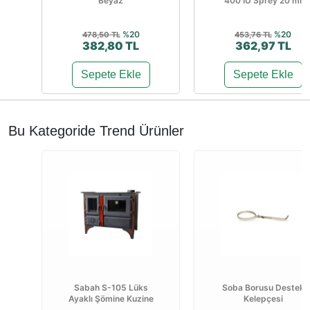
Beyaz
400 IU Sprey 20 ml
%20
%20
478,50 TL
453,76 TL
382,80 TL
362,97 TL
Sepete Ekle
Sepete Ekle
Bu Kategoride Trend Ürünler
Sabah S-105 Lüks
Soba Borusu Destek
Ayaklı Şömine Kuzine
Kelepçesi