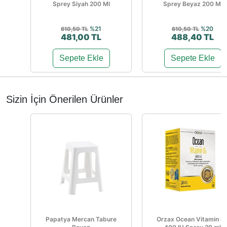
Sprey Siyah 200 Ml
Sprey Beyaz 200 Ml
%21
%20
610,50 TL
610,50 TL
481,00 TL
488,40 TL
Sepete Ekle
Sepete Ekle
Sizin İçin Önerilen Ürünler
Papatya Mercan Tabure
Orzax Ocean Vitamin D