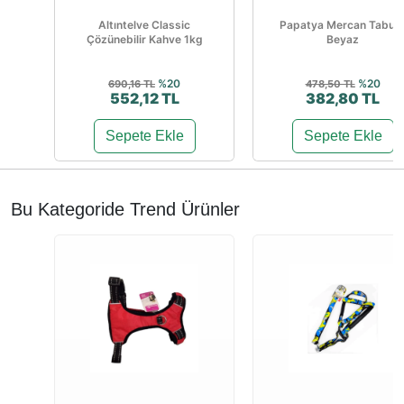
Altıntelve Classic
Papatya Mercan Tabur
Çözünebilir Kahve 1kg
Beyaz
%20
%20
690,16 TL
478,50 TL
552,12 TL
382,80 TL
Sepete Ekle
Sepete Ekle
Bu Kategoride Trend Ürünler