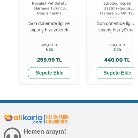
Royalist Pet Safety
Eurodog Köpek
Harness Turuncu
Uzatma-gögüs
Göğüs Tasma
Tasması 25 Mm 120
Cm Sarı ...
Son dönemde ilgi ve
Son dönemde ilgi ve
sipariş hızı yüksek
sipariş hızı yüksek
325,00 TL
550,00 TL
%20
%20
259,99 TL
440,00 TL
Sepete Ekle
Sepete Ekle
Hemen arayın!