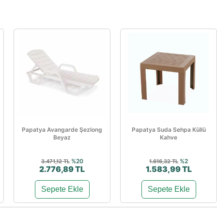
Papatya Avangarde Şezlong
Papatya Suda Sehpa Küllü
Beyaz
Kahve
%20
%2
3.471,12 TL
1.616,32 TL
2.776,89 TL
1.583,99 TL
Sepete Ekle
Sepete Ekle