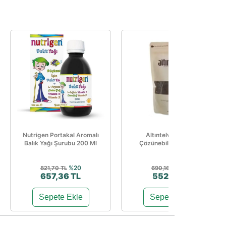
Nutrigen Portakal Aromalı
Altıntelve Classic
Balık Yağı Şurubu 200 Ml
Çözünebilir Kahve 1kg
%20
%20
821,70 TL
690,16 TL
657,36 TL
552,12 TL
Sepete Ekle
Sepete Ekle