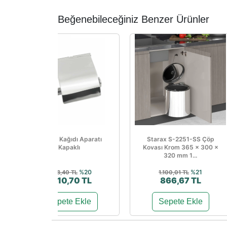
Beğenebileceğiniz Benzer Ürünler
Tuvalet Kağıdı Aparatı
Starax S-2251-SS Çöp
Kapaklı
Kovası Krom 365 × 300 ×
320 mm 1...
%20
%21
2.138,40 TL
1.100,01 TL
1.710,70 TL
866,67 TL
Sepete Ekle
Sepete Ekle