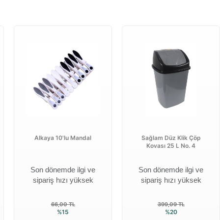
Alkaya 10'lu Mandal
Sağlam Düz Klik Çöp
Kovası 25 L No. 4
Son dönemde ilgi ve
Son dönemde ilgi ve
sipariş hızı yüksek
sipariş hızı yüksek
66,00 TL
399,09 TL
%15
%20