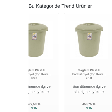
Bu Kategoride Trend Ürünler
Sağlam Plastik
Sağlam Plastik
Endüstriyel Çöp Kovası
Endüstriyel Çöp Kovası
90 lt
70 lt
Son dönemde ilgi ve
Son dönemde ilgi ve
sipariş hızı yüksek
sipariş hızı yüksek
577,50 TL
453,75 TL
%15
%15