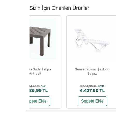
Sizin İçin Önerilen Ürünler
Papatya Suda Sehpa
Sunset Kolsuz Şezlong
Antrasit
Beyaz
%2
%20
1.414,28 TL
5.534,39 TL
1.385,99 TL
4.427,50 TL
Sepete Ekle
Sepete Ekle