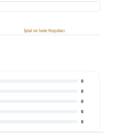
İptal ve İade Koşulları
0
0
0
0
0