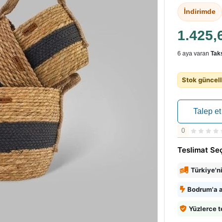
İndirimde
1.425,
6 aya varan
Taks
Stok güncell
Talep et
0
Teslimat Se
Türkiye'n
Bodrum'a a
Yüzlerce t