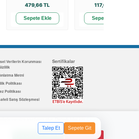
479,66 TL
117,63 TL
Sepete Ekle
Sepete Ekle
Sertifikalar
isel Verilerin Korunması
izlilik
ınlatma Metni
ilik Politikası
ez Politikası
afeli Satış Sözleşmesi
eliştirmemize yardımcı olur. Detaylı bilgi için
Çerez
Üye Ol
değerinde indirim kuponu kazanın
Talep Et
Sepete Git
Tüm Çerezleri Kabul Et
Çerezleri Reddet