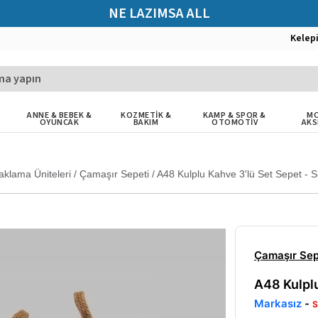
NE LAZIMSA ALL
Kelep
ANNE & BEBEK &
KOZMETİK &
KAMP & SPOR &
MO
OYUNCAK
BAKIM
OTOMOTİV
AKS
aklama Üniteleri
/
Çamaşır Sepeti
/
A48 Kulplu Kahve 3'lü Set Sepet - S
Çamaşır Sep
A48 Kulplu
Markasız
-
S