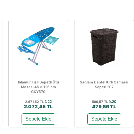
Ihlamur Fişli Sepetli Ütü
Sağlam Dantel Kirli Çamaşır
Masası 45 × 126 cm
Sepeti 207
GKY570
%22
%20
2.671,52 TL
599,57 TL
2.072,45 TL
479,66 TL
Sepete Ekle
Sepete Ekle