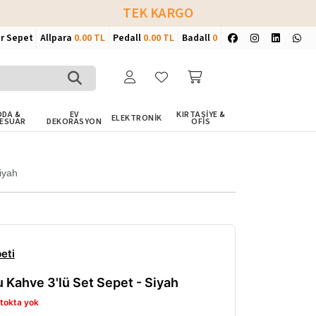
TEK KARGO
ir Sepet
Allpara
0.00 TL
Pedall
0.00 TL
Badall
0
DA &
EV
KIRTASİYE &
ELEKTRONİK
ESUAR
DEKORASYON
OFİS
iyah
eti
 Kahve 3'lü Set Sepet - Siyah
tokta yok