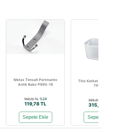
Metax Timsah Portmanto
Titiz Katkat Basket Sepet
Antik Bakır P995-18
TP-752
%24
158,12 TL
%20
395,01 TL
119,78 TL
315,99 TL
Sepete Ekle
Sepete Ekle