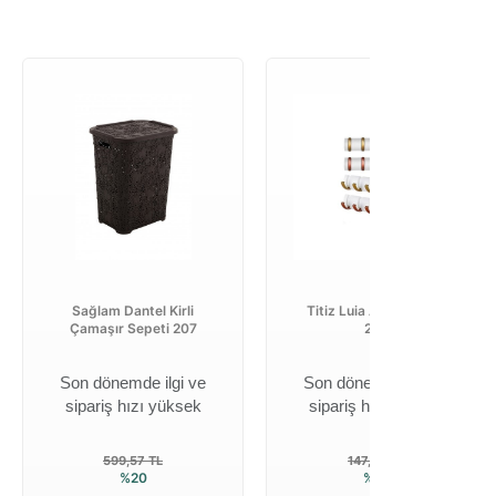
Sağlam Dantel Kirli
Titiz Luia Askı 5’li TP-
Çamaşır Sepeti 207
254
Son dönemde ilgi ve
Son dönemde ilgi ve
sipariş hızı yüksek
sipariş hızı yüksek
599,57 TL
147,02 TL
%20
%20