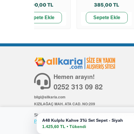
490,00 TL
385,00 TL
Sepete Ekle
Sepete Ekle
Hemen arayın!
0252 313 09 82
bilgi@allkaria.com
KIZILAĞAÇ MAH. ATA CAD. NO:209
İÇ KAPI NO: 6
Size daha iyi bir alışveriş deneyimi sunmak için çerezl
A48 Kulplu Kahve 3'lü Set Sepet - Siyah
Politikamıza
göz atabilirsiniz.
1.425,60 TL • Tükendi