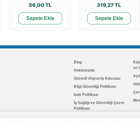
56,00 TL
319,27 TL
Sepete Ekle
Sepete Ekle
Blog
Kiş
ve G
Hakkımızda
Ayd
Güvenli Alışveriş Kılavuzu
Gizl
Bilgi Güvenliği Politikası
Çer
İade Politikası
Mes
İş Sağlığı ve Güvenliği Çevre
Politikası
İletişim
er kullanıyoruz. Çerezler, tercihlerinizi hatırlamamıza ve web sitemizi g
Hemen Üye Olun
...ve 100 ₺ 