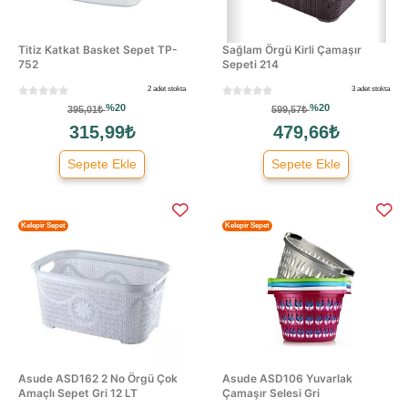
Titiz Katkat Basket Sepet TP-
Sağlam Örgü Kirli Çamaşır
752
Sepeti 214
2 adet stokta
3 adet stokta
%20
%20
395,01₺
599,57₺
315,99₺
479,66₺
Sepete Ekle
Sepete Ekle
Kelepir Sepet
Kelepir Sepet
Asude ASD162 2 No Örgü Çok
Asude ASD106 Yuvarlak
Amaçlı Sepet Gri 12 LT
Çamaşır Selesi Gri