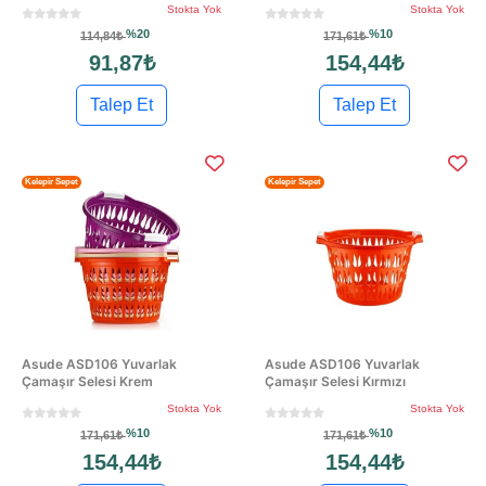
Stokta Yok
Stokta Yok
%20
%10
114,84₺
171,61₺
91,87₺
154,44₺
Talep Et
Talep Et
Kelepir Sepet
Kelepir Sepet
Asude ASD106 Yuvarlak
Asude ASD106 Yuvarlak
Çamaşır Selesi Krem
Çamaşır Selesi Kırmızı
Stokta Yok
Stokta Yok
%10
%10
171,61₺
171,61₺
154,44₺
154,44₺