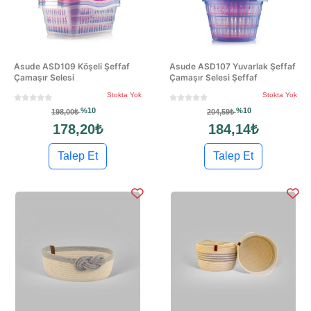
Asude ASD109 Köşeli Şeffaf
Asude ASD107 Yuvarlak Şeffaf
Çamaşır Selesi
Çamaşır Selesi Şeffaf
Stokta Yok
Stokta Yok
%10
%10
198,00₺
204,59₺
178,20₺
184,14₺
Talep Et
Talep Et