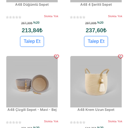
A48 Düğümlü Sepet
A48 4 Şeritli Sepet
Stokta Yok
Stokta Yok
%20
%20
267,30₺
297,00₺
213,84₺
237,60₺
Talep Et
Talep Et
A48 Çizgili Sepet - Mavi - Bej
A48 Krem Uzun Sepet
Stokta Yok
Stokta Yok
%20
%20