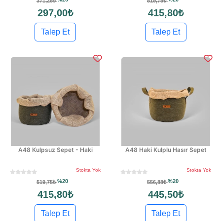
371,25₺
519,75₺
297,00₺
415,80₺
Talep Et
Talep Et
A48 Kulpsuz Sepet - Haki
A48 Haki Kulplu Hasır Sepet
Stokta Yok
Stokta Yok
%20
%20
519,75₺
556,88₺
415,80₺
445,50₺
Talep Et
Talep Et