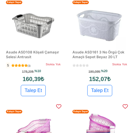
Kelepir Sepet
Kelepir Sepet
Asude ASD108 Köşeli Çamaşır
Asude ASD161 3 No Örgü Çok
Selesi Antrasit
Amaçlı Sepet Beyaz 20 LT
Stokta Yok
Stokta Yok
5
(1)
%10
%20
178,20₺
190,08₺
160,39₺
152,07₺
Talep Et
Talep Et
Kelepir Sepet
Kelepir Sepet