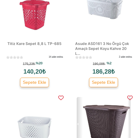
Titiz Kare Sepet 8,8 L TP-685
Asude ASD161 3 No Örgü Çok
Amaçlı Sepet Koyu Kahve 20
L...
14 adet stokta
2 adet stokta
%20
%2
175,23₺
190,08₺
140,20₺
186,28₺
Sepete Ekle
Sepete Ekle