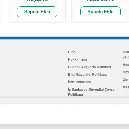
Sepete Ekle
Sepete Ekle
Blog
Kiş
ve G
Hakkımızda
Ayd
Güvenli Alışveriş Kılavuzu
Gizl
Bilgi Güvenliği Politikası
Çer
İade Politikası
Mes
İş Sağlığı ve Güvenliği Çevre
Politikası
İletişim
er kullanıyoruz. Çerezler, tercihlerinizi hatırlamamıza ve web sitemizi g
Hemen Üye Olun
...ve 100 ₺ 
2026 Allkaria Elektronik Tic. A.Ş. Her Hakkı Saklıdır.