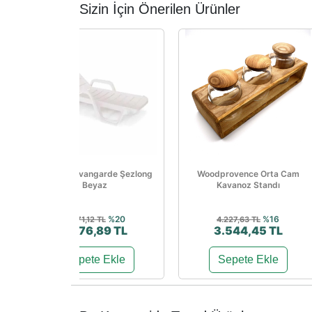
Sizin İçin Önerilen Ürünler
Papatya Avangarde Şezlong
Woodprovence Orta Cam
Beyaz
Kavanoz Standı
%20
%16
3.471,12 TL
4.227,63 TL
2.776,89 TL
3.544,45 TL
Sepete Ekle
Sepete Ekle