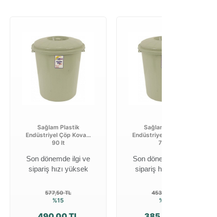
Sağlam Plastik
Sağlam Plastik
Endüstriyel Çöp Kovası
Endüstriyel Çöp Kovası
90 lt
70 lt
Son dönemde ilgi ve
Son dönemde ilgi ve
sipariş hızı yüksek
sipariş hızı yüksek
577,50 TL
453,75 TL
%15
%15
490,00 TL
385,00 TL