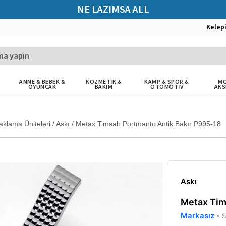
NE LAZIMSA ALL
Kelep
ANNE & BEBEK &
KOZMETİK &
KAMP & SPOR &
MO
OYUNCAK
BAKIM
OTOMOTİV
AKS
aklama Üniteleri
/
Askı
/
Metax Timsah Portmanto Antik Bakır P995-18
Askı
Metax Tim
Markasız
-
S