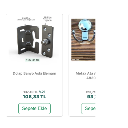
Dolap Banyo Askı Elemanı
Metax Ata Askı Mat Siyah
A830-05-04
%21
%24
137,49 TL
123,75 TL
108,33 TL
93,76 TL
Sepete Ekle
Sepete Ekle