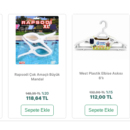
West Plastik Elbise Askısı
Rapsodi Çok Amaçlı Büyük
6'lı
Mandal
%15
132,00 TL
%20
148,35 TL
112,00 TL
118,64 TL
Sepete Ekle
Sepete Ekle