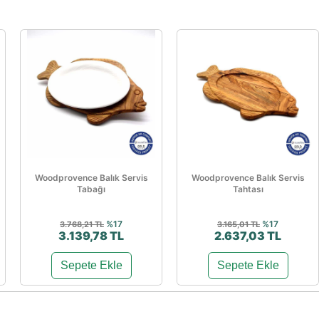
Woodprovence Balık Servis
Woodprovence Balık Servis
Tabağı
Tahtası
%17
%17
3.768,21 TL
3.165,01 TL
3.139,78 TL
2.637,03 TL
Sepete Ekle
Sepete Ekle