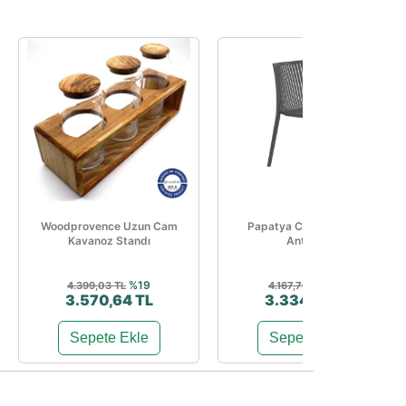
Woodprovence Uzun Cam
Papatya Cool Sandalye
Kavanoz Standı
Antrasit
%19
%20
4.399,03 TL
4.167,79 TL
3.570,64 TL
3.334,22 TL
Sepete Ekle
Sepete Ekle