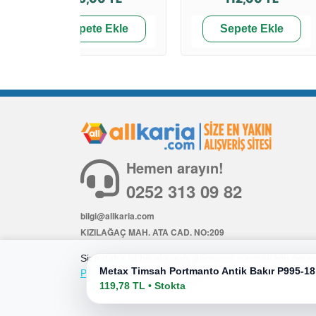
Sepete Ekle
Sepete Ekle
Hemen arayın!
0252 313 09 82
bilgi@allkaria.com
KIZILAĞAÇ MAH. ATA CAD. NO:209
İÇ KAPI NO: 6
Size daha iyi bir alışveriş deneyimi sunmak için çerezl
Metax Timsah Portmanto Antik Bakır P995-18
Politikamıza
göz atabilirsiniz.
119,78 TL • Stokta