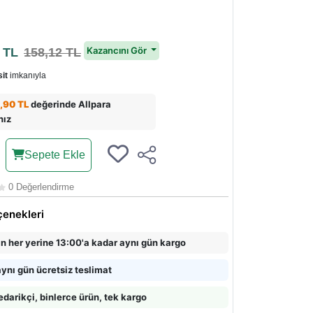
8
Kazancını Gör
TL
158,12 TL
it
imkanıyla
,90 TL
değerinde Allpara
nız
Sepete Ekle
0 Değerlendirme
çenekleri
in her yerine 13:00'a kadar aynı gün kargo
ynı gün ücretsiz teslimat
edarikçi, binlerce ürün, tek kargo