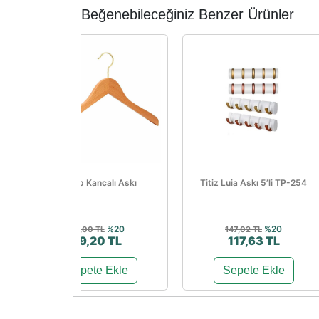
Beğenebileceğiniz Benzer Ürünler
Ahşap Kancalı Askı
Titiz Luia Askı 5’li TP-254
%20
%20
99,00 TL
147,02 TL
79,20 TL
117,63 TL
Sepete Ekle
Sepete Ekle