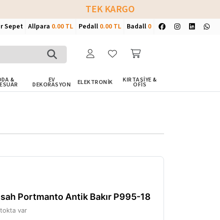
TEK KARGO
ir Sepet
Allpara
0.00 TL
Pedall
0.00 TL
Badall
0
DA &
EV
KIRTASİYE &
ELEKTRONİK
ESUAR
DEKORASYON
OFİS
sah Portmanto Antik Bakır P995-18
tokta var