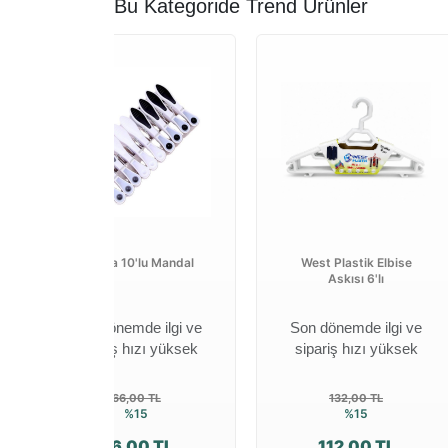
Bu Kategoride Trend Ürünler
Alkaya 10'lu Mandal
West Plastik Elbise
Askısı 6'lı
Son dönemde ilgi ve
Son dönemde ilgi ve
sipariş hızı yüksek
sipariş hızı yüksek
66,00 TL
132,00 TL
%15
%15
56,00 TL
112,00 TL