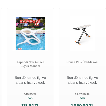
Rapsodi Çok Amaçlı
House Plus Ütü Masası
Büyük Mandal
Son dönemde ilgi ve
Son dönemde ilgi ve
sipariş hızı yüksek
sipariş hızı yüksek
148,35 TL
1.237,50 TL
%20
%15
118,64 TL
1.050,00 TL