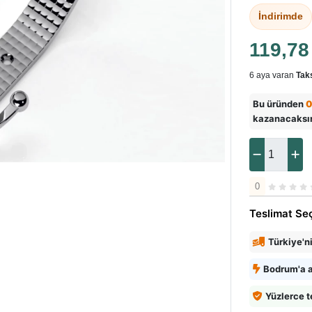
İndirimde
119,7
6 aya varan
Taks
Bu üründen
0
kazanacaksı
0
Teslimat Se
Türkiye'n
Bodrum'a a
Yüzlerce t