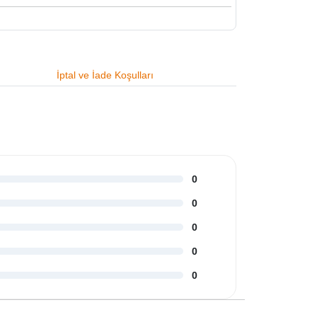
İptal ve İade Koşulları
0
0
0
0
0