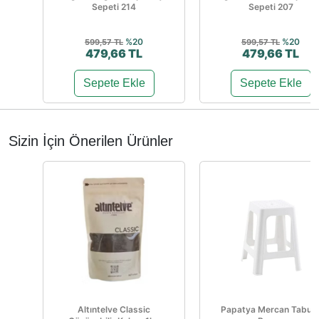
Sepeti 214
Sepeti 207
%20
%20
599,57 TL
599,57 TL
479,66 TL
479,66 TL
Sepete Ekle
Sepete Ekle
Sizin İçin Önerilen Ürünler
Altıntelve Classic
Papatya Mercan Tabur