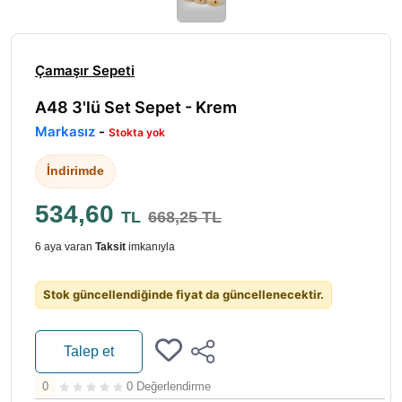
Çamaşır Sepeti
A48 3'lü Set Sepet - Krem
Markasız
-
Stokta yok
İndirimde
534,60
TL
668,25 TL
6 aya varan
Taksit
imkanıyla
Stok güncellendiğinde fiyat da güncellenecektir.
Talep et
0
0 Değerlendirme