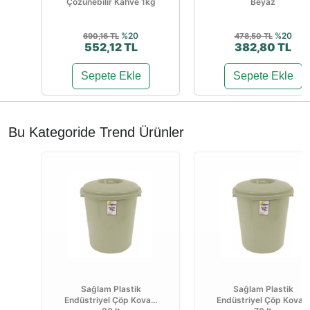
Çözünebilir Kahve 1kg
Beyaz
%20
%20
690,16 TL
478,50 TL
552,12 TL
382,80 TL
Sepete Ekle
Sepete Ekle
Bu Kategoride Trend Ürünler
Sağlam Plastik
Sağlam Plastik
Endüstriyel Çöp Kovası
Endüstriyel Çöp Kovası