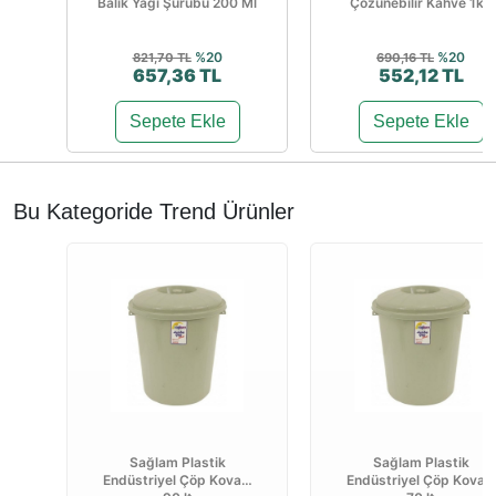
Balık Yağı Şurubu 200 Ml
Çözünebilir Kahve 1kg
%20
%20
821,70 TL
690,16 TL
657,36 TL
552,12 TL
Sepete Ekle
Sepete Ekle
Bu Kategoride Trend Ürünler
Sağlam Plastik
Sağlam Plastik
Endüstriyel Çöp Kovası
Endüstriyel Çöp Kovası