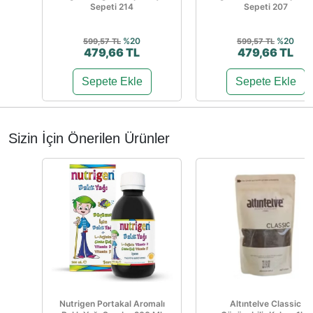
Sepeti 214
Sepeti 207
%20
%20
599,57 TL
599,57 TL
479,66 TL
479,66 TL
Sepete Ekle
Sepete Ekle
Sizin İçin Önerilen Ürünler
Nutrigen Portakal Aromalı
Altıntelve Classic