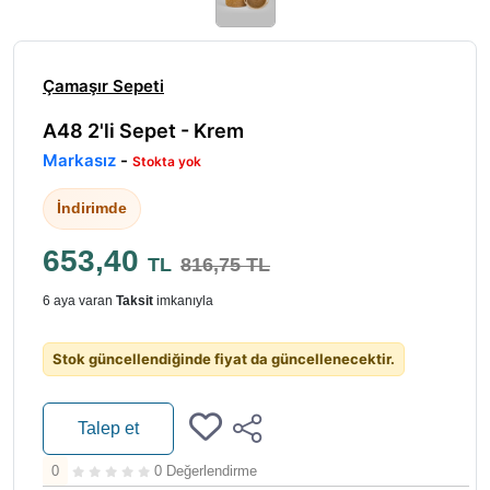
Çamaşır Sepeti
A48 2'li Sepet - Krem
Markasız
-
Stokta yok
İndirimde
653,40
TL
816,75 TL
6 aya varan
Taksit
imkanıyla
Stok güncellendiğinde fiyat da güncellenecektir.
Talep et
0
0 Değerlendirme