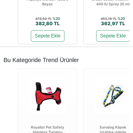
Beyaz
400 IU Sprey 20 ml
%20
%20
478,50 TL
453,76 TL
382,80 TL
362,97 TL
Sepete Ekle
Sepete Ekle
Bu Kategoride Trend Ürünler
Royalist Pet Safety
Eurodog Köpek
Harness Turuncu
Uzatma-gögüs