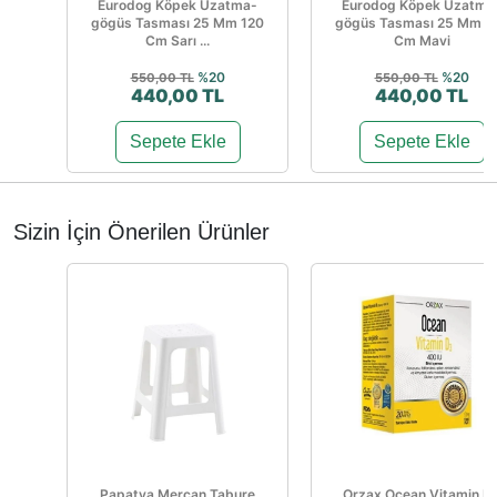
Eurodog Köpek Uzatma-
Eurodog Köpek Uzatma
gögüs Tasması 25 Mm 120
gögüs Tasması 25 Mm 1
Cm Sarı ...
Cm Mavi
%20
%20
550,00 TL
550,00 TL
440,00 TL
440,00 TL
Sepete Ekle
Sepete Ekle
Sizin İçin Önerilen Ürünler
Papatya Mercan Tabure
Orzax Ocean Vitamin D