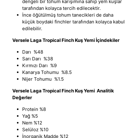
dengeli bir tohum karışımına sahip yem kuşlar
tarafından kolayca tercih edilecektir.
İnce öğütülmüş tohum tanecikleri de daha
küçük boydaki finchler tarafından kolayca kabul
edilebilir.
Versele Laga Tropical Finch Kuş Yemi İçindekiler
Darı %48
Sarı Darı %38
Kırmızı Darı %9
Kanarya Tohumu %8.5
Nijer Tohumu %1.5
Versele Laga Tropical Finch Kuş Yemi Analitik
Değerler
Protein %8
Yağ %5
Nem %12
Selüloz %10
İnorganik Madde %12