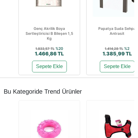
Genç Akrilik Boya
Papatya Suda Sehpa
Sertleştiricisi B Bileşen 1,5
Antrasit
Kg
%20
%2
1.833,57 TL
1.414,28 TL
1.466,86 TL
1.385,99 TL
Sepete Ekle
Sepete Ekle
Bu Kategoride Trend Ürünler