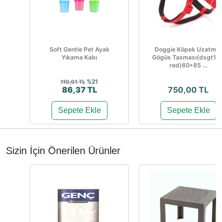
Soft Gentle Pet Ayak
Doggie Köpek Uzatma
Yıkama Kabı
Gögüs Tasması(dsgt10x
red)60*85 ...
%21
110,01 TL
86,37 TL
750,00 TL
Sepete Ekle
Sepete Ekle
Sizin İçin Önerilen Ürünler