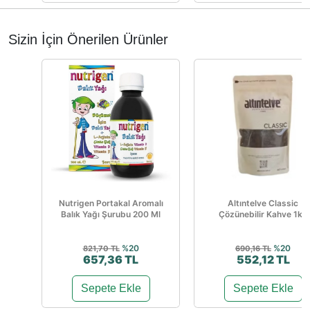
Sizin İçin Önerilen Ürünler
Nutrigen Portakal Aromalı
Altıntelve Classic
Balık Yağı Şurubu 200 Ml
Çözünebilir Kahve 1kg
%20
%20
821,70 TL
690,16 TL
657,36 TL
552,12 TL
Sepete Ekle
Sepete Ekle