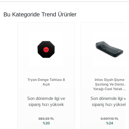
Bu Kategoride Trend Ürünler
Tryon Denge Tahtası 8
Intex Siyah Şişme
Açılı
Şezlong Ve Deniz
Yatağı Cool Yatak ...
Son dönemde ilgi ve
Son dönemde ilgi ve
sipariş hızı yüksek
sipariş hızı yüksek
383,33 TL
3.007,13 TL
%20
%24