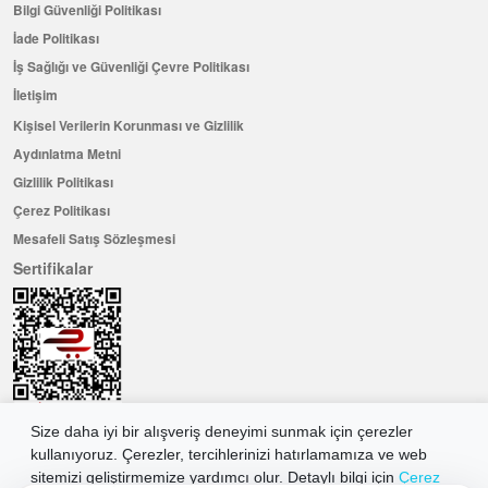
Bilgi Güvenliği Politikası
İade Politikası
İş Sağlığı ve Güvenliği Çevre Politikası
İletişim
Kişisel Verilerin Korunması ve Gizlilik
Aydınlatma Metni
Gizlilik Politikası
Çerez Politikası
Mesafeli Satış Sözleşmesi
Sertifikalar
Size daha iyi bir alışveriş deneyimi sunmak için çerezler
kullanıyoruz. Çerezler, tercihlerinizi hatırlamamıza ve web
Hemen Üye Olun ...ve 100 ₺ değerinde indirim kuponu kazanın
sitemizi geliştirmemize yardımcı olur. Detaylı bilgi için
Çerez
Üye Ol