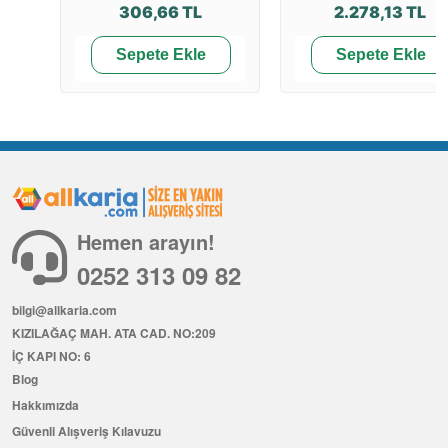
306,66 TL
2.278,13 TL
Sepete Ekle
Sepete Ekle
Hemen arayın!
0252 313 09 82
bilgi@allkaria.com
KIZILAĞAÇ MAH. ATA CAD. NO:209
İÇ KAPI NO: 6
Blog
Hakkımızda
Güvenli Alışveriş Kılavuzu