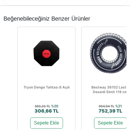
Beğenebileceğiniz Benzer Ürünler
Tryon Denge Tahtası 8 Açılı
Bestway 36102 Lastik
Desenli Simit 119 cm
%20
%21
383,33 TL
954,94 TL
306,66 TL
752,39 TL
Sepete Ekle
Sepete Ekle