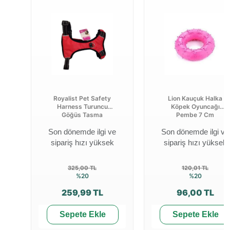
Royalist Pet Safety
Lion Kauçuk Halka
Harness Turuncu
Köpek Oyuncağı
Göğüs Tasma
Pembe 7 Cm
Son dönemde ilgi ve
Son dönemde ilgi ve
sipariş hızı yüksek
sipariş hızı yüksek
325,00 TL
120,01 TL
%20
%20
259,99 TL
96,00 TL
Sepete Ekle
Sepete Ekle