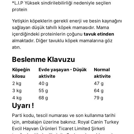
*L.I.P Yüksek sindirilebilirliği nedeniyle seçilen
protein
Yetişkin köpeklerin gerekli enerji ve besin kaynağını
sağlayan
düşük tahıllı köpek mamasıdır
.
Mama
içerdiğindeki proteinlerin çoğunu
tavuk etinden
almaktadır. Diğer
tavuklu köpek mamalarına
göz
atın.
Beslenme Klavuzu
Köpeğin
Evde yaşayan - Düşük
Normal
kilosu
aktivite
aktivite
2 kg
40 g
47 g
3 kg
55 g
64 g
4 kg
68 g
79 g
Uyarı !
Parti kodu, tescil numarası ve son kullanma tarihi
için, ambalajın üzerine bakınız. Royal Canin Turkey
Evcil Hayvan Ürünleri Ticaret Limited Şirketi