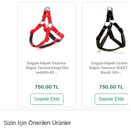
Doggie Köpek Uzatma-
Doggie Köpek Uzatma
Gögüs Tasması(dsgt10xl
Göğüs Tasması (DSGT1
red)60*85 ...
Black) 50×...
750,00 TL
750,00 TL
Sepete Ekle
Sepete Ekle
Sizin İçin Önerilen Ürünler