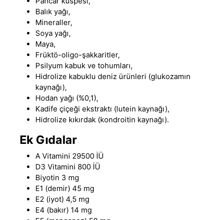
Pancar küspesi,
Balık yağı,
Mineraller,
Soya yağı,
Maya,
Früktö-oligo-şakkaritler,
Psilyum kabuk ve tohumları,
Hidrolize kabuklu deniz ürünleri (glukozamın
kaynağı),
Hodan yağı (%0,1),
Kadife çiçeği ekstraktı (lutein kaynağı),
Hidrolize kıkırdak (kondroitin kaynağı).
Ek Gıdalar
A Vitamini 29500 İÜ
D3 Vitamini 800 İÜ
Biyotin 3 mg
E1 (demir) 45 mg
E2 (iyot) 4,5 mg
E4 (bakır) 14 mg