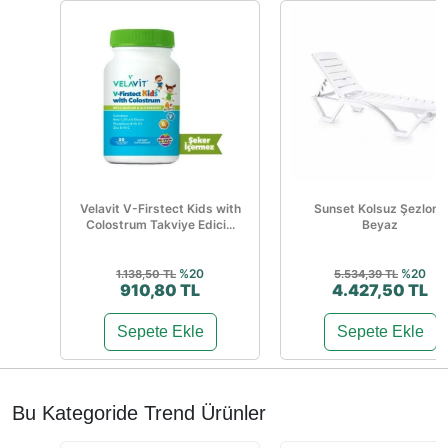
Velavit V-Firstect Kids with
Sunset Kolsuz Şezlong
Colostrum Takviye Edici...
Beyaz
%20
%20
1.138,50 TL
5.534,39 TL
910,80 TL
4.427,50 TL
Sepete Ekle
Sepete Ekle
Bu Kategoride Trend Ürünler