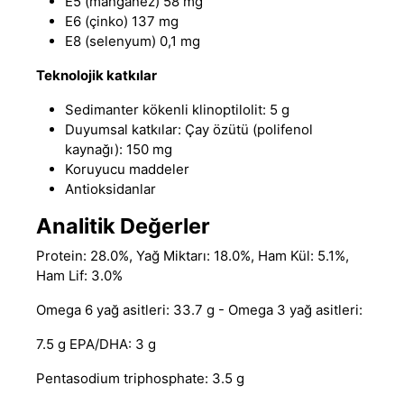
E5 (manganez) 58 mg
E6 (çinko) 137 mg
E8 (selenyum) 0,1 mg
Teknolojik katkılar
Sedimanter kökenli klinoptilolit: 5 g
Duyumsal katkılar: Çay özütü (polifenol
kaynağı): 150 mg
Koruyucu maddeler
Antioksidanlar
Analitik Değerler
Protein: 28.0%, Yağ Miktarı: 18
.
0%, Ham Kül: 5.1%,
Ham Lif: 3.0%
Omega 6 yağ asitleri: 33
.
7 g - Omega 3 yağ asitleri:
7
.
5 g EPA/DHA: 3 g
Pentasodium triphosphate: 3.5 g