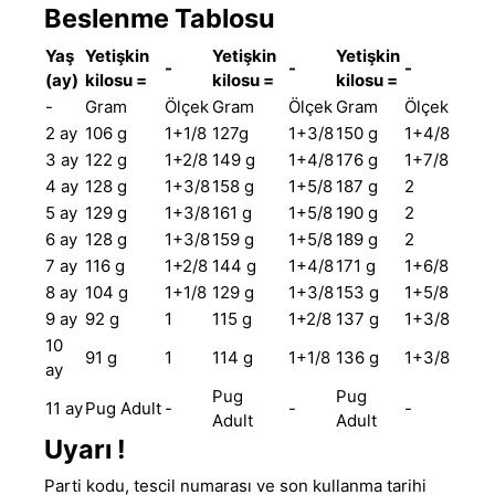
Beslenme Tablosu
Yaş
Yetişkin
Yetişkin
Yetişkin
-
-
-
(ay)
kilosu =
kilosu =
kilosu =
-
Gram
Ölçek
Gram
Ölçek
Gram
Ölçek
2 ay
106 g
1+1/8
127g
1+3/8
150 g
1+4/8
3 ay
122 g
1+2/8
149 g
1+4/8
176 g
1+7/8
4 ay
128 g
1+3/8
158 g
1+5/8
187 g
2
5 ay
129 g
1+3/8
161 g
1+5/8
190 g
2
6 ay
128 g
1+3/8
159 g
1+5/8
189 g
2
7 ay
116 g
1+2/8
144 g
1+4/8
171 g
1+6/8
8 ay
104 g
1+1/8
129 g
1+3/8
153 g
1+5/8
9 ay
92 g
1
115 g
1+2/8
137 g
1+3/8
10
91 g
1
114 g
1+1/8
136 g
1+3/8
ay
Pug
Pug
11 ay
Pug Adult
-
-
-
Adult
Adult
Uyarı !
Parti kodu, tescil numarası ve son kullanma tarihi