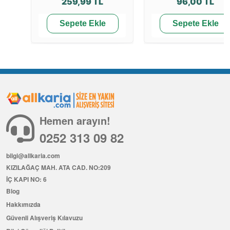
259,99 TL
96,00 TL
Sepete Ekle
Sepete Ekle
Hemen arayın!
0252 313 09 82
bilgi@allkaria.com
KIZILAĞAÇ MAH. ATA CAD. NO:209
İÇ KAPI NO: 6
Blog
Hakkımızda
Güvenli Alışveriş Kılavuzu