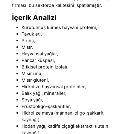
firması, bu sektörde kalitesini ispatlamıştır.
İçerik Analizi
Kurutulmuş kümes hayvanı proteini,
Tavuk eti,
Pirinç,
Mısır,
Hayvansal yağlar,
Pancar küspesi,
Bitkisel protein izolatı,
Mısır unu,
Mısır gluteni,
Hidrolize hayvansal proteinler,
Balık yağı, mineraller,
Soya yağı,
Früktöoligo-şakkaritler,
Hidrolize maya (mannan-oligo-şakkarit
kaynağı),
Hodan yağı, kadife çiçeği ekstraktı (lutein
kaynağı).