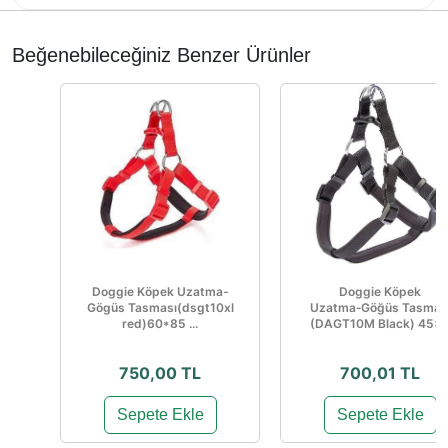
Beğenebileceğiniz Benzer Ürünler
Doggie Köpek Uzatma-
Doggie Köpek
Gögüs Tasması(dsgt10xl
Uzatma‑Göğüs Tasmas
red)60*85 ...
(DAGT10M Black) 45×..
750,00 TL
700,01 TL
Sepete Ekle
Sepete Ekle