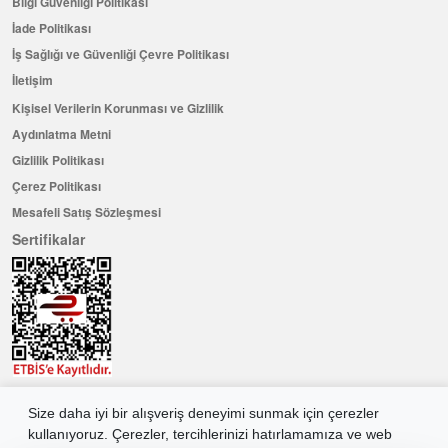
Bilgi Güvenliği Politikası
İade Politikası
İş Sağlığı ve Güvenliği Çevre Politikası
İletişim
Kişisel Verilerin Korunması ve Gizlilik
Aydınlatma Metni
Gizlilik Politikası
Çerez Politikası
Mesafeli Satış Sözleşmesi
Sertifikalar
Size daha iyi bir alışveriş deneyimi sunmak için çerezler
Hemen Üye Olun ...ve 100 ₺ değerinde indirim kuponu kazanın
kullanıyoruz. Çerezler, tercihlerinizi hatırlamamıza ve web
Üye Ol