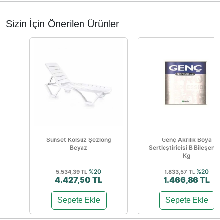
Sizin İçin Önerilen Ürünler
Sunset Kolsuz Şezlong
Genç Akrilik Boya
Beyaz
Sertleştiricisi B Bileşen 1
Kg
%20
%20
5.534,39 TL
1.833,57 TL
4.427,50 TL
1.466,86 TL
Sepete Ekle
Sepete Ekle