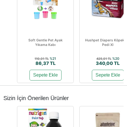
Soft Gentle Pet Ayak
Hushpet Diapers Köpek Ç
Yıkama Kabı
Pedi Xl
%21
%20
110,01 TL
425,01 TL
86,37 TL
340,00 TL
Sepete Ekle
Sepete Ekle
Sizin İçin Önerilen Ürünler