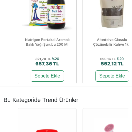
Nutrigen Portakal Aromalı
Altıntelve Classic
Balık Yağı Şurubu 200 Ml
Çözünebilir Kahve 1kg
%20
%20
821,70 TL
690,16 TL
657,36 TL
552,12 TL
Sepete Ekle
Sepete Ekle
Bu Kategoride Trend Ürünler