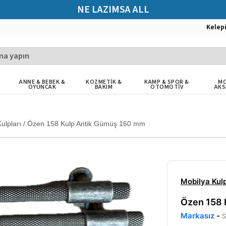
NE LAZIMSA ALL
Kelep
ANNE & BEBEK &
KOZMETİK &
KAMP & SPOR &
MO
OYUNCAK
BAKIM
OTOMOTİV
AKS
ulpları
/
Özen 158 Kulp Antik Gümüş 160 mm
Mobilya Kulp
Özen 158 
Markasız
-
S