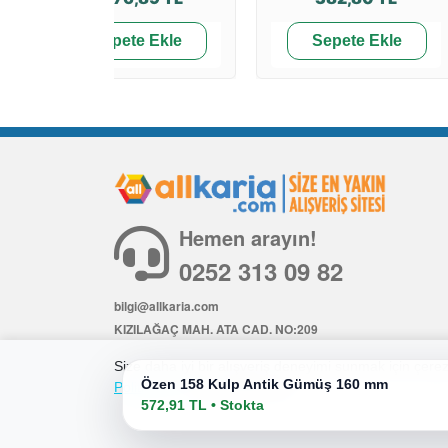
Sepete Ekle
Sepete Ekle
Hemen arayın!
0252 313 09 82
bilgi@allkaria.com
KIZILAĞAÇ MAH. ATA CAD. NO:209
İÇ KAPI NO: 6
Size daha iyi bir alışveriş deneyimi sunmak için çerezl
Özen 158 Kulp Antik Gümüş 160 mm
Politikamıza
göz atabilirsiniz.
572,91 TL • Stokta