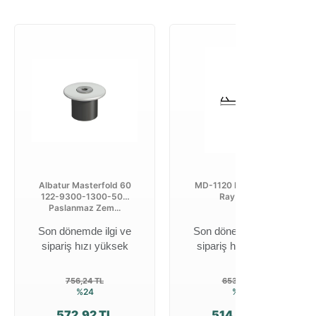
Albatur Masterfold 60
MD-1120 B 55 mm Alt
122-9300-1300-509
Ray 2,5 m
Paslanmaz Zem...
Son dönemde ilgi ve
Son dönemde ilgi ve
sipariş hızı yüksek
sipariş hızı yüksek
756,24 TL
653,12 TL
%24
%21
572,92 TL
514,58 TL