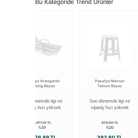
Bu Kategoride Trend Ürünler
Papatya Avangarde
Papatya Mercan
Şezlong Beyaz
Tabure Beyaz
Son dönemde ilgi ve
Son dönemde ilgi ve
sipariş hızı yüksek
sipariş hızı yüksek
3.471,12 TL
478,50 TL
%20
%20
2.776,89 TL
382,80 TL