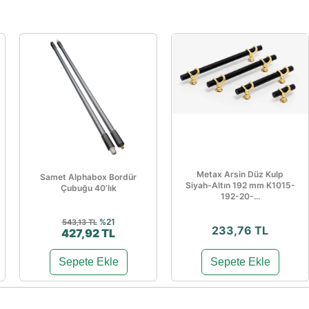
Metax Arsin Düz Kulp
Samet Alphabox Bordür
Siyah-Altın 192 mm K1015-
Çubuğu 40’lık
192-20-...
%21
543,13 TL
233,76 TL
427,92 TL
Sepete Ekle
Sepete Ekle