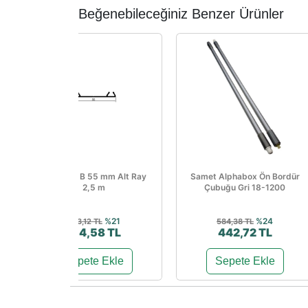
Beğenebileceğiniz Benzer Ürünler
MD-1120 B 55 mm Alt Ray
Samet Alphabox Ön Bordür
2,5 m
Çubuğu Gri 18-1200
%21
%24
653,12 TL
584,38 TL
514,58 TL
442,72 TL
Sepete Ekle
Sepete Ekle