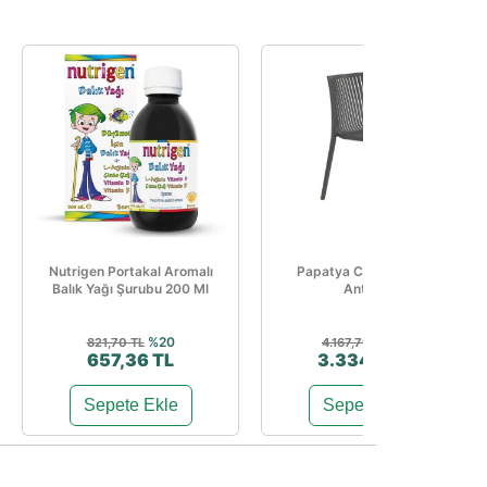
Nutrigen Portakal Aromalı
Papatya Cool Sandalye
Balık Yağı Şurubu 200 Ml
Antrasit
%20
%20
821,70 TL
4.167,79 TL
657,36 TL
3.334,22 TL
Sepete Ekle
Sepete Ekle