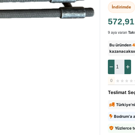
İndirimde
572,9
9 aya varan
Taks
Bu üründen
4
kazanacaksı
0
Teslimat Se
Türkiye'n
Bodrum'a a
Yüzlerce t