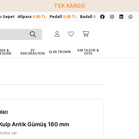
TEK KARGO
ir Sepet
Allpara
0.00 TL
Pedall
0.00 TL
Badall
0
DA &
EV
KIRTASİYE &
ELEKTRONİK
ESUAR
DEKORASYON
OFİS
ları
Kulp Antik Gümüş 160 mm
tokta var