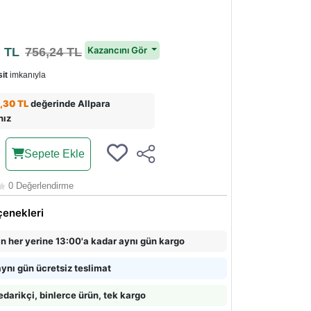
1
Kazancını Gör
TL
756,24 TL
it
imkanıyla
,30 TL
değerinde Allpara
nız
Sepete Ekle
0 Değerlendirme
çenekleri
in her yerine 13:00'a kadar aynı gün kargo
ynı gün ücretsiz teslimat
edarikçi, binlerce ürün, tek kargo