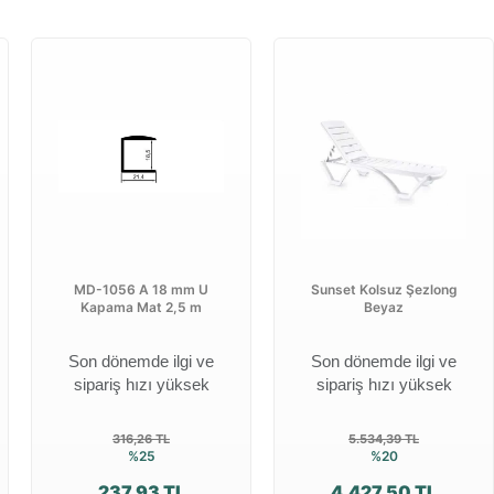
MD-1056 A 18 mm U
Sunset Kolsuz Şezlong
Kapama Mat 2,5 m
Beyaz
Son dönemde ilgi ve
Son dönemde ilgi ve
sipariş hızı yüksek
sipariş hızı yüksek
316,26 TL
5.534,39 TL
%25
%20
237,93 TL
4.427,50 TL