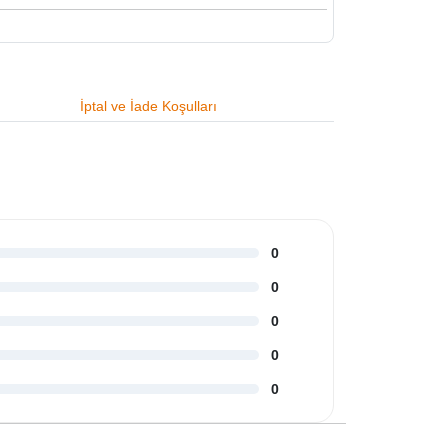
İptal ve İade Koşulları
0
0
0
0
0