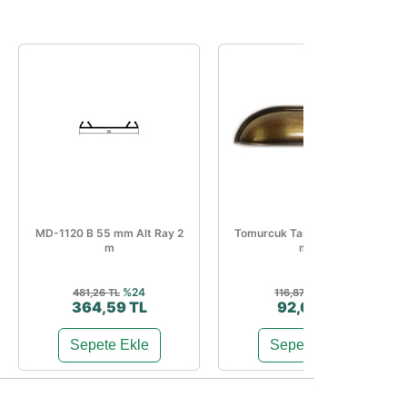
MD-1120 B 55 mm Alt Ray 2
Tomurcuk Taş Kulp Antik 64
m
mm
%24
%21
481,26 TL
116,87 TL
364,59 TL
92,08 TL
Sepete Ekle
Sepete Ekle