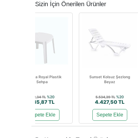
Sizin İçin Önerilen Ürünler
Papatya Royal Plastik
Sunset Kolsuz Şezlong
Sehpa
Beyaz
%20
%20
732,34 TL
5.534,39 TL
585,87 TL
4.427,50 TL
Sepete Ekle
Sepete Ekle