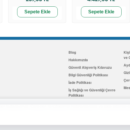
Sepete Ekle
Sepete Ekle
Blog
Kiş
ve G
Hakkımızda
Ayd
Güvenli Alışveriş Kılavuzu
Gizl
Bilgi Güvenliği Politikası
Çer
İade Politikası
Mes
İş Sağlığı ve Güvenliği Çevre
Politikası
İletişim
er kullanıyoruz. Çerezler, tercihlerinizi hatırlamamıza ve web sitemizi g
Hemen Üye Olun
...ve 100 ₺ 
2026 Allkaria Elektronik Tic. A.Ş. Her Hakkı Saklıdır.