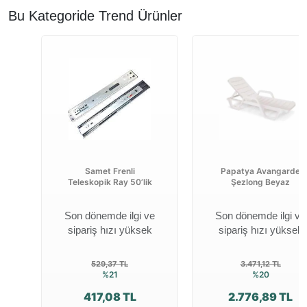
Bu Kategoride Trend Ürünler
Samet Frenli
Papatya Avangarde
Teleskopik Ray 50’lik
Şezlong Beyaz
Son dönemde ilgi ve
Son dönemde ilgi ve
sipariş hızı yüksek
sipariş hızı yüksek
529,37 TL
3.471,12 TL
%21
%20
417,08 TL
2.776,89 TL