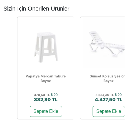
Sizin İçin Önerilen Ürünler
Papatya Mercan Tabure
Sunset Kolsuz Şezlong
Beyaz
Beyaz
%20
%20
478,50 TL
5.534,39 TL
382,80 TL
4.427,50 TL
Sepete Ekle
Sepete Ekle