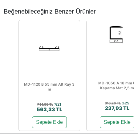
Beğenebileceğiniz Benzer Ürünler
MD-1056 A 18 mm U
MD-1120 B 55 mm Alt Ray 3
Kapama Mat 2,5 m
m
%25
316,26 TL
%21
714,99 TL
237,93 TL
563,33 TL
Sepete Ekle
Sepete Ekle