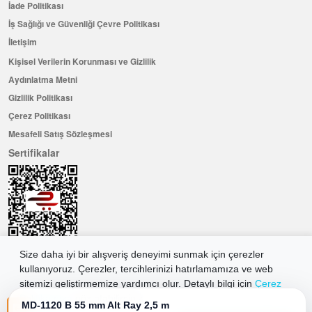
İade Politikası
İş Sağlığı ve Güvenliği Çevre Politikası
İletişim
Kişisel Verilerin Korunması ve Gizlilik
Aydınlatma Metni
Gizlilik Politikası
Çerez Politikası
Mesafeli Satış Sözleşmesi
Sertifikalar
Size daha iyi bir alışveriş deneyimi sunmak için çerezler
kullanıyoruz. Çerezler, tercihlerinizi hatırlamamıza ve web
Hemen Üye Olun ...ve 100 ₺ değerinde indirim kuponu kazanın
sitemizi geliştirmemize yardımcı olur. Detaylı bilgi için
Çerez
Üye Ol
Politikamıza
göz atabilirsiniz.
MD-1120 B 55 mm Alt Ray 2,5 m