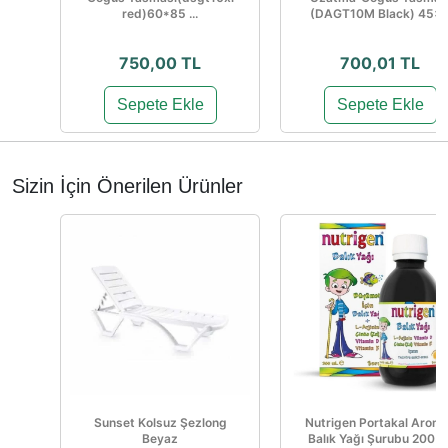
red)60*85 ...
(DAGT10M Black) 45×..
750,00 TL
700,01 TL
Sepete Ekle
Sepete Ekle
Sizin İçin Önerilen Ürünler
Sunset Kolsuz Şezlong
Nutrigen Portakal Aroma
Beyaz
Balık Yağı Şurubu 200 M