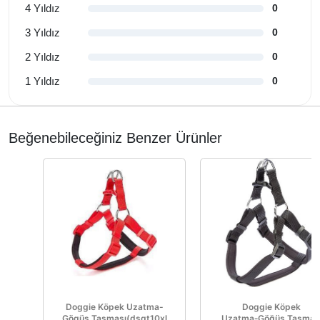
4 Yıldız
0
3 Yıldız
0
2 Yıldız
0
1 Yıldız
0
Beğenebileceğiniz Benzer Ürünler
Doggie Köpek Uzatma-
Doggie Köpek
Gögüs Tasması(dsgt10xl
Uzatma‑Göğüs Tasmas