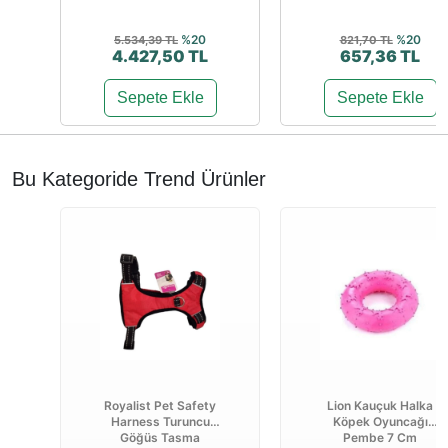
%20
%20
5.534,39 TL
821,70 TL
4.427,50 TL
657,36 TL
Sepete Ekle
Sepete Ekle
Bu Kategoride Trend Ürünler
Royalist Pet Safety
Lion Kauçuk Halka
Harness Turuncu
Köpek Oyuncağı
Göğüs Tasma
Pembe 7 Cm