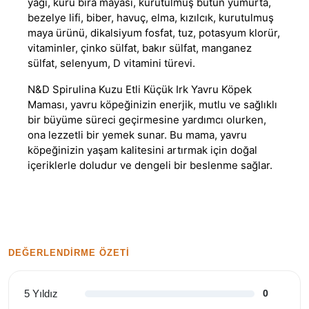
yağı, kuru bira mayası
,
kurutulmuş bütün yumurta,
bezelye lifi, biber, havuç, elma, kızılcık, kurutulmuş
maya ürünü, dikalsiyum fosfat, tuz, potasyum klorür,
vitaminler, çinko sülfat, bakır sülfat, manganez
sülfat, selenyum, D vitamini türevi.
N&D Spirulina Kuzu Etli Küçük Irk Yavru Köpek
Maması, yavru köpeğinizin enerjik, mutlu ve sağlıklı
bir büyüme süreci geçirmesine yardımcı olurken,
ona lezzetli bir yemek sunar. Bu mama, yavru
köpeğinizin yaşam kalitesini artırmak için doğal
içeriklerle doludur ve dengeli bir beslenme sağlar
.
DEĞERLENDIRME ÖZETI
5 Yıldız
0