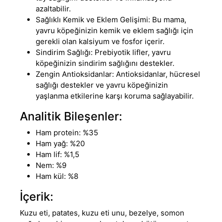
azaltabilir.
Sağlıklı Kemik ve Eklem Gelişimi:
Bu mama,
yavru köpeğinizin kemik ve eklem sağlığı için
gerekli olan kalsiyum ve fosfor içerir.
Sindirim Sağlığı:
Prebiyotik lifler, yavru
köpeğinizin sindirim sağlığını destekler
.
Zengin Antioksidanlar:
Antioksidanlar, hücresel
sağlığı destekler ve yavru köpeğinizin
yaşlanma etkilerine karşı koruma sağlayabilir
.
Analitik Bileşenler:
Ham protein: %35
Ham yağ: %20
Ham lif: %1,5
Nem: %9
Ham kül: %8
İçerik:
Kuzu eti, patates
,
kuzu eti unu, bezelye, somon