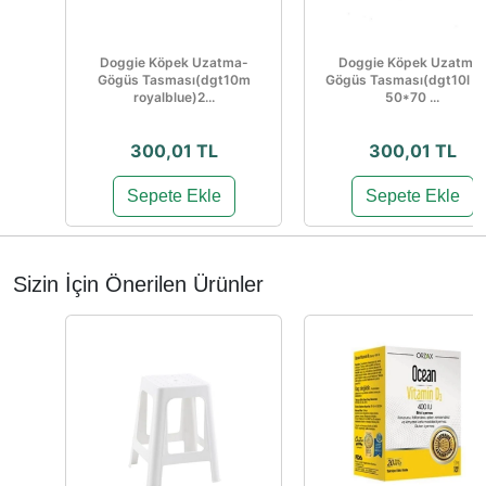
Doggie Köpek Uzatma-
Doggie Köpek Uzatma
Gögüs Tasması(dgt10m
Gögüs Tasması(dgt10l re
royalblue)2...
50*70 ...
300,01 TL
300,01 TL
Sepete Ekle
Sepete Ekle
Sizin İçin Önerilen Ürünler