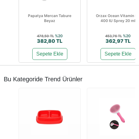
Papatya Mercan Tabure
Orzax Ocean Vitamin D
Beyaz
400 IU Sprey 20 ml
%20
%20
478,50 TL
453,76 TL
382,80 TL
362,97 TL
Sepete Ekle
Sepete Ekle
Bu Kategoride Trend Ürünler