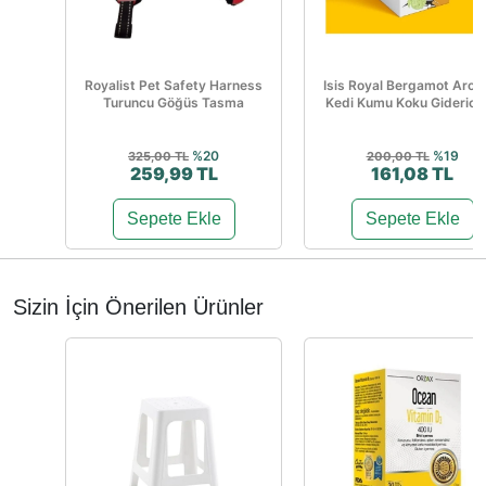
Royalist Pet Safety Harness
Isis Royal Bergamot Arom
Turuncu Göğüs Tasma
Kedi Kumu Koku Giderici 1
%20
%19
325,00 TL
200,00 TL
259,99 TL
161,08 TL
Sepete Ekle
Sepete Ekle
Sizin İçin Önerilen Ürünler