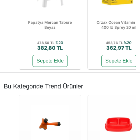
Papatya Mercan Tabure
Orzax Ocean Vitamin D
Beyaz
400 IU Sprey 20 ml
%20
%20
478,50 TL
453,76 TL
382,80 TL
362,97 TL
Sepete Ekle
Sepete Ekle
Bu Kategoride Trend Ürünler