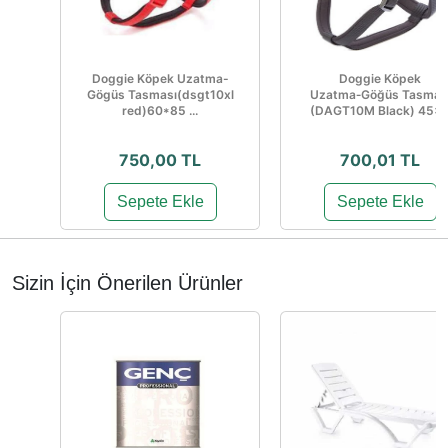
Doggie Köpek Uzatma-
Doggie Köpek
Gögüs Tasması(dsgt10xl
Uzatma‑Göğüs Tasmas
red)60*85 ...
(DAGT10M Black) 45×..
750,00 TL
700,01 TL
Sepete Ekle
Sepete Ekle
Sizin İçin Önerilen Ürünler