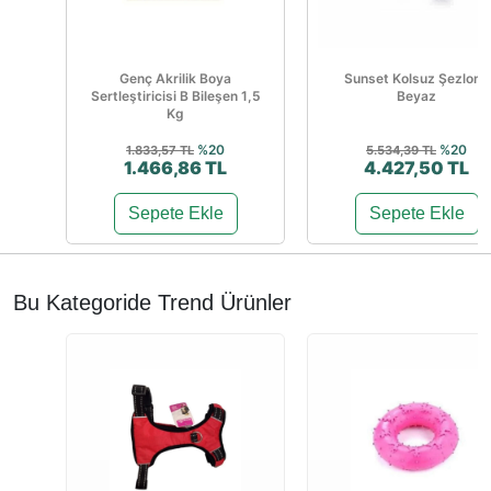
Genç Akrilik Boya
Sunset Kolsuz Şezlong
Sertleştiricisi B Bileşen 1,5
Beyaz
Kg
%20
%20
1.833,57 TL
5.534,39 TL
1.466,86 TL
4.427,50 TL
Sepete Ekle
Sepete Ekle
Bu Kategoride Trend Ürünler