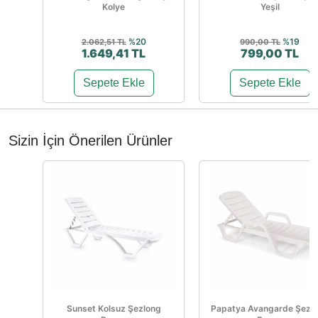
Kolye
Yeşil
%20
%19
2.062,51 TL
990,00 TL
1.649,41 TL
799,00 TL
Sepete Ekle
Sepete Ekle
Sizin İçin Önerilen Ürünler
Sunset Kolsuz Şezlong
Papatya Avangarde Şezl