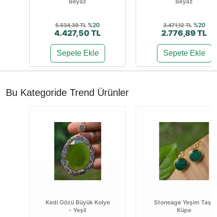
Beyaz
Beyaz
%20
%20
5.534,39 TL
3.471,12 TL
4.427,50 TL
2.776,89 TL
Sepete Ekle
Sepete Ekle
Bu Kategoride Trend Ürünler
Kedi Gözü Büyük Kolye
Stoneage Yeşim Taşlı
- Yeşil
Küpe