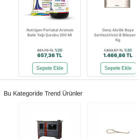
Nutrigen Portakal Aromalı
Genç Akrilik Boya
Balık Yağı Şurubu 200 Ml
Sertleştiricisi B Bileşen 1
Kg
%20
%20
821,70 TL
1.833,57 TL
657,36 TL
1.466,86 TL
Sepete Ekle
Sepete Ekle
Bu Kategoride Trend Ürünler