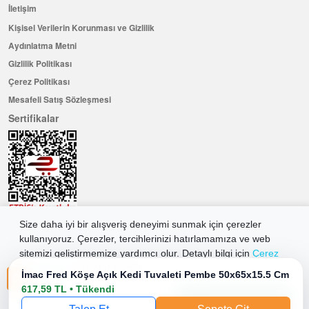
İletişim
Kişisel Verilerin Korunması ve Gizlilik
Aydınlatma Metni
Gizlilik Politikası
Çerez Politikası
Mesafeli Satış Sözleşmesi
Sertifikalar
Size daha iyi bir alışveriş deneyimi sunmak için çerezler
Hemen Üye Olun ...ve 100 ₺ değerinde indirim kuponu kazanın
kullanıyoruz. Çerezler, tercihlerinizi hatırlamamıza ve web
sitemizi geliştirmemize yardımcı olur. Detaylı bilgi için
Çerez
Üye Ol
Politikamıza
göz atabilirsiniz.
İmac Fred Köşe Açık Kedi Tuvaleti Pembe 50x65x15.5 Cm
617,59 TL • Tükendi
Tüm Çerezleri Kabul Et
2026 Allkaria Elektronik Tic. A.Ş. Her Hakkı Saklıdır.