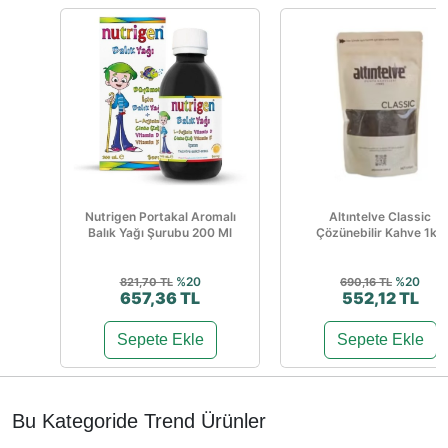
Nutrigen Portakal Aromalı
Altıntelve Classic
Balık Yağı Şurubu 200 Ml
Çözünebilir Kahve 1kg
%20
%20
821,70 TL
690,16 TL
657,36 TL
552,12 TL
Sepete Ekle
Sepete Ekle
Bu Kategoride Trend Ürünler