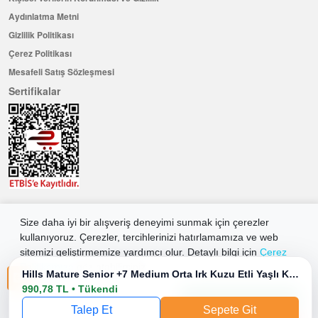
Aydınlatma Metni
Gizlilik Politikası
Çerez Politikası
Mesafeli Satış Sözleşmesi
Sertifikalar
Hemen Üye Olun ...ve 100 ₺ değerinde indirim kuponu kazanın
Size daha iyi bir alışveriş deneyimi sunmak için çerezler
Üye Ol
kullanıyoruz. Çerezler, tercihlerinizi hatırlamamıza ve web
sitemizi geliştirmemize yardımcı olur. Detaylı bilgi için
Çerez
Politikamıza
göz atabilirsiniz.
Hills Mature Senior +7 Medium Orta Irk Kuzu Etli Yaşlı Köpek Mamasi 2.5 Kg
2026 Allkaria Elektronik Tic. A.Ş. Her Hakkı Saklıdır.
990,78 TL • Tükendi
Tüm Çerezleri Kabul Et
Talep Et
Sepete Git