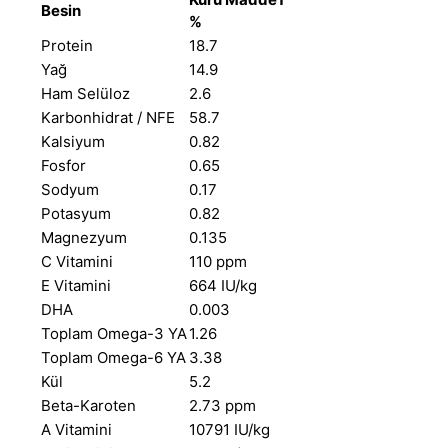
Besin
%
Protein
18.7
Yağ
14.9
Ham Selüloz
2.6
Karbonhidrat / NFE
58.7
Kalsiyum
0.82
Fosfor
0.65
Sodyum
0.17
Potasyum
0.82
Magnezyum
0.135
C Vitamini
110 ppm
E Vitamini
664 IU/kg
DHA
0.003
Toplam Omega-3 YA
1.26
Toplam Omega-6 YA
3.38
Kül
5.2
Beta-Karoten
2.73 ppm
A Vitamini
10791 IU/kg