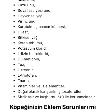
Kuzu unu,
Soya fasulyesi unu,
Hayvansal yağ,
Pirinç unu,
Kurutulmuş pancar küspesi,
Dijest,
Bitkisel yağ,
Keten tohumu,
Potasyum klorid,
L-lizin hidroklorid,
DL-metionin,
Tuz,
L-treonin,
L-triptofan,
Taurin,
Vitaminler ve iz elementler.
Doğal olarak karıştırılmış tosoferoller,
Sitrik asit ve kuşburnu özü ile korunmaktadır.
Köpeğinizin Eklem Sorunları mı