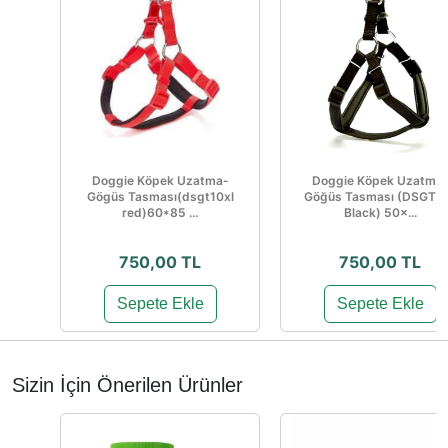
Doggie Köpek Uzatma-
Doggie Köpek Uzatma
Gögüs Tasması(dsgt10xl
Göğüs Tasması (DSGT1
red)60*85 ...
Black) 50×...
750,00 TL
750,00 TL
Sepete Ekle
Sepete Ekle
Sizin İçin Önerilen Ürünler