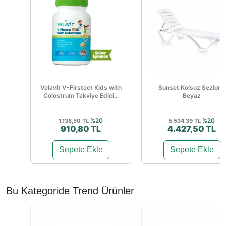
Velavit V-Firstect Kids with
Sunset Kolsuz Şezlong
Colostrum Takviye Edici...
Beyaz
%20
%20
1.138,50 TL
5.534,39 TL
910,80 TL
4.427,50 TL
Sepete Ekle
Sepete Ekle
Bu Kategoride Trend Ürünler