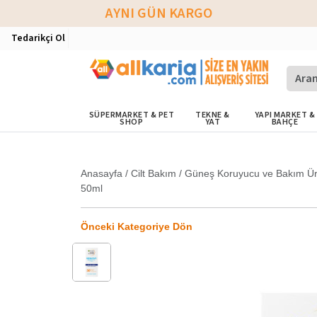
AYNI GÜN KARGO
Tedarikçi Ol
SÜPERMARKET & PET
TEKNE &
YAPI MARKET &
SHOP
YAT
BAHÇE
Anasayfa
/
Cilt Bakım
/
Güneş Koruyucu ve Bakım Ür
50ml
Önceki Kategoriye Dön