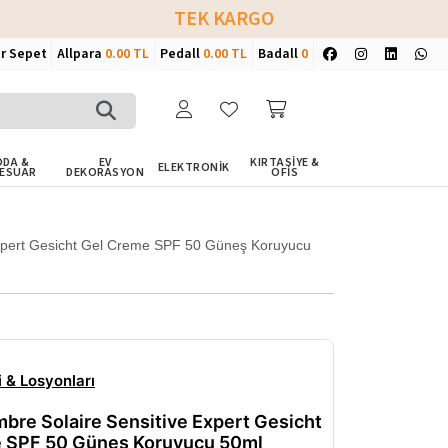
TEK KARGO
ir Sepet
Allpara
0.00 TL
Pedall
0.00 TL
Badall
0
DA &
EV
KIRTASİYE &
ELEKTRONİK
ESUAR
DEKORASYON
OFİS
Expert Gesicht Gel Creme SPF 50 Güneş Koruyucu
 & Losyonları
bre Solaire Sensitive Expert Gesicht
 SPF 50 Güneş Koruyucu 50ml