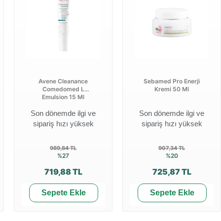
Avene Cleanance
Sebamed Pro Enerji
Comedomed L
Kremi 50 Ml
Emulsion 15 Ml
Son dönemde ilgi ve
Son dönemde ilgi ve
sipariş hızı yüksek
sipariş hızı yüksek
989,84 TL
907,34 TL
%27
%20
719,88 TL
725,87 TL
Sepete Ekle
Sepete Ekle