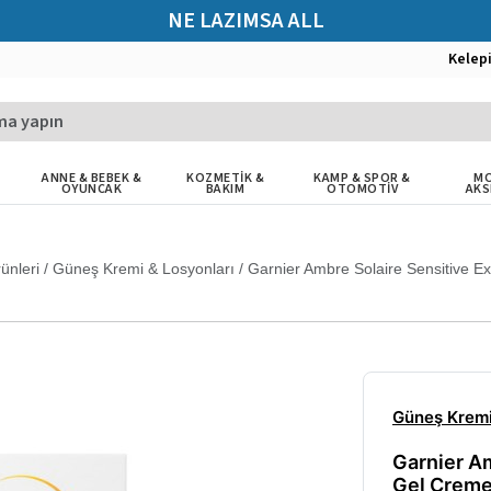
NE LAZIMSA ALL
Kelep
ANNE & BEBEK &
KOZMETİK &
KAMP & SPOR &
MO
OYUNCAK
BAKIM
OTOMOTİV
AKS
ünleri
/
Güneş Kremi & Losyonları
/
Garnier Ambre Solaire Sensitive 
Güneş Kremi
Garnier Am
Gel Creme