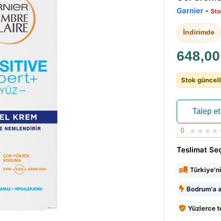
Garnier
-
Sto
İndirimde
648,0
Stok güncell
Talep et
0
Teslimat Se
Türkiye'n
Bodrum'a a
Yüzlerce t