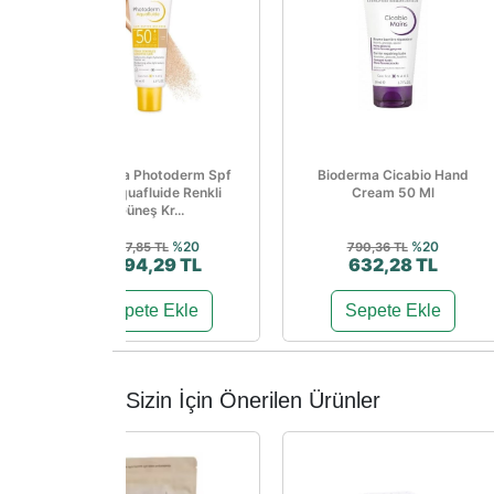
Bioderma Photoderm Spf
Bioderma Cicabio Hand
50+ Aquafluide Renkli
Cream 50 Ml
Güneş Kr...
%20
%20
1.367,85 TL
790,36 TL
1.094,29 TL
632,28 TL
Sepete Ekle
Sepete Ekle
Sizin İçin Önerilen Ürünler