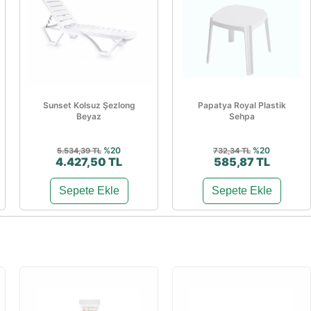
Sunset Kolsuz Şezlong
Papatya Royal Plastik
Beyaz
Sehpa
%20
%20
5.534,39 TL
732,34 TL
4.427,50 TL
585,87 TL
Sepete Ekle
Sepete Ekle