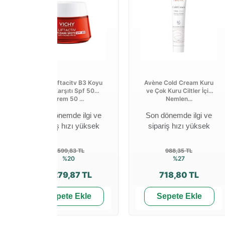
Vichy Liftacitv B3 Koyu
Avène Cold Cream Kuru
Leke Karşıtı Spf 50+
ve Çok Kuru Ciltler İçin
Krem 50 ...
Nemlen...
Son dönemde ilgi ve
Son dönemde ilgi ve
sipariş hızı yüksek
sipariş hızı yüksek
6.599,83 TL
988,35 TL
%20
%27
5.279,87 TL
718,80 TL
Sepete Ekle
Sepete Ekle