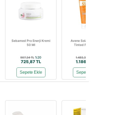
Sebamed Pro Enerji Kremi
Avene Solaire Spf 50+
50 Ml
Tinted Fluid 50 Ml
%20
%20
907,34 TL
1.483,35 TL
725,87 TL
1.186,68 TL
Sepete Ekle
Sepete Ekle