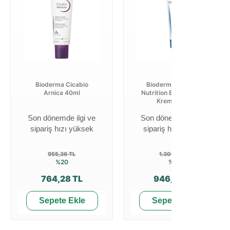
Bioderma Cicabio
Bioderma Atoderm
Arnica 40ml
Nutrition Besleyici Yüz
Kremi 40 ml
Son dönemde ilgi ve
Son dönemde ilgi ve
sipariş hızı yüksek
sipariş hızı yüksek
955,36 TL
1.301,85 TL
%20
%27
764,28 TL
946,80 TL
Sepete Ekle
Sepete Ekle