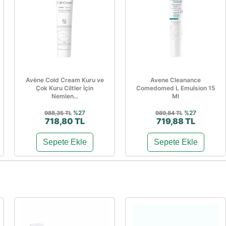
Avène Cold Cream Kuru ve
Avene Cleanance
Çok Kuru Ciltler İçin
Comedomed L Emulsion 15
Nemlen...
Ml
%27
%27
988,35 TL
989,84 TL
718,80 TL
719,88 TL
Sepete Ekle
Sepete Ekle