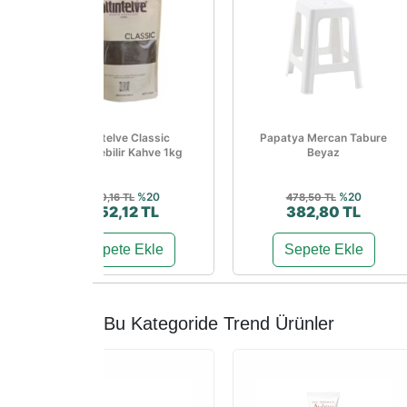
Altıntelve Classic
Papatya Mercan Tabure
Çözünebilir Kahve 1kg
Beyaz
%20
%20
690,16 TL
478,50 TL
552,12 TL
382,80 TL
Sepete Ekle
Sepete Ekle
Bu Kategoride Trend Ürünler