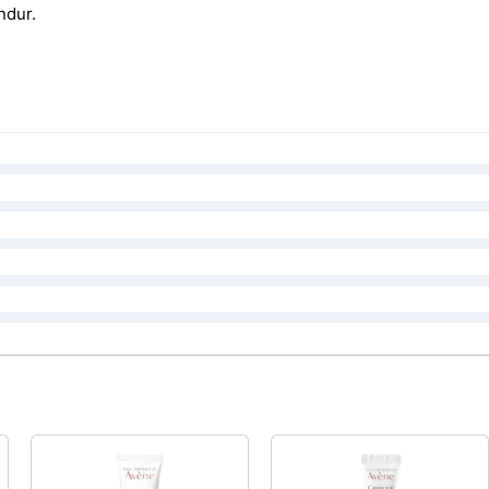
undur.