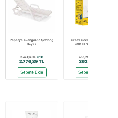
Papatya Avangarde Şezlong
Orzax Ocean Vitamin D3
Beyaz
400 IU Sprey 20 ml
%20
%20
3.471,12 TL
453,76 TL
2.776,89 TL
362,97 TL
Sepete Ekle
Sepete Ekle