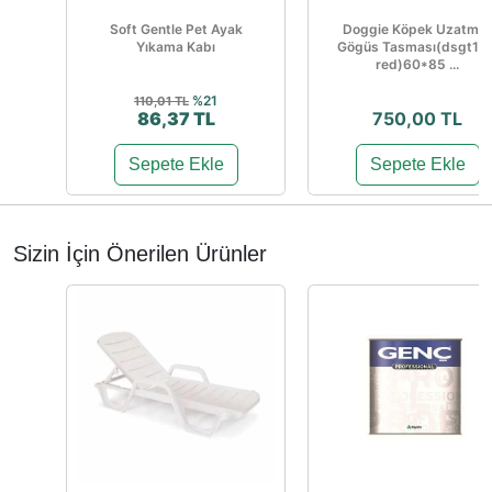
Soft Gentle Pet Ayak
Doggie Köpek Uzatma
Yıkama Kabı
Gögüs Tasması(dsgt10x
red)60*85 ...
%21
110,01 TL
86,37 TL
750,00 TL
Sepete Ekle
Sepete Ekle
Sizin İçin Önerilen Ürünler