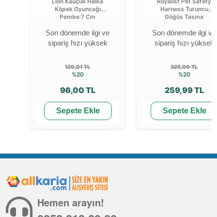
Lion Kauçuk Halka
Royalist Pet Safety
Köpek Oyuncağı
Harness Turuncu
Pembe 7 Cm
Göğüs Tasma
Son dönemde ilgi ve
Son dönemde ilgi ve
sipariş hızı yüksek
sipariş hızı yüksek
120,01 TL
325,00 TL
%20
%20
96,00 TL
259,99 TL
Sepete Ekle
Sepete Ekle
Hemen arayın!