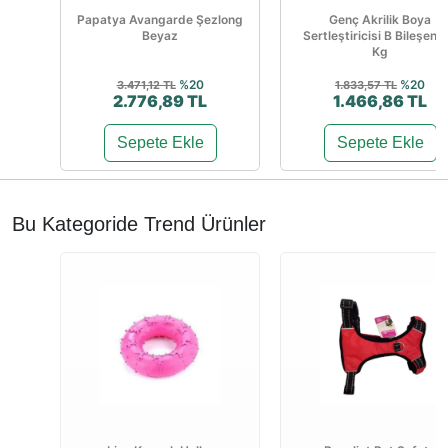
Papatya Avangarde Şezlong
Genç Akrilik Boya
Beyaz
Sertleştiricisi B Bileşen 1
Kg
%20
%20
3.471,12 TL
1.833,57 TL
2.776,89 TL
1.466,86 TL
Sepete Ekle
Sepete Ekle
Bu Kategoride Trend Ürünler