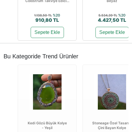
Colostrum Takviye Edici...
Beyaz
%20
%20
1.138,50 TL
5.534,39 TL
910,80 TL
4.427,50 TL
Sepete Ekle
Sepete Ekle
Bu Kategoride Trend Ürünler
Kedi Gözü Büyük Kolye
Stoneage Özel Tasarım
- Yeşil
Çini Bayan Kolye