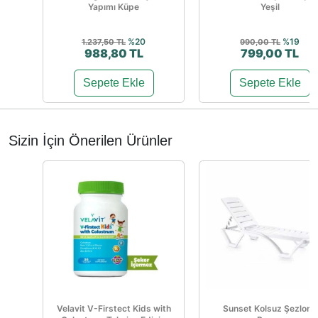
Yapımı Küpe
Yeşil
%20
%19
1.237,50 TL
990,00 TL
988,80 TL
799,00 TL
Sepete Ekle
Sepete Ekle
Sizin İçin Önerilen Ürünler
Velavit V-Firstect Kids with
Sunset Kolsuz Şezlong