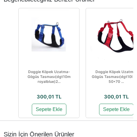
Doggie Köpek Uzatma-
Doggie Köpek Uzatma
Gögüs Tasması(dgt10m
Gögüs Tasması(dgt10l re
royalblue)2...
50*70 ...
300,01 TL
300,01 TL
Sepete Ekle
Sepete Ekle
Sizin İçin Önerilen Ürünler