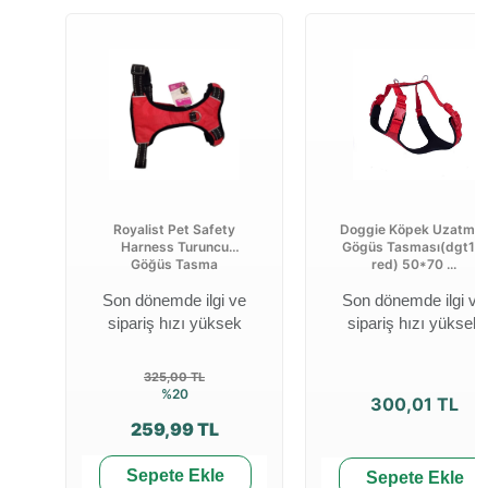
Royalist Pet Safety
Doggie Köpek Uzatma-
Harness Turuncu
Gögüs Tasması(dgt10l
Göğüs Tasma
red) 50*70 ...
Son dönemde ilgi ve
Son dönemde ilgi ve
sipariş hızı yüksek
sipariş hızı yüksek
325,00 TL
%20
300,01 TL
259,99 TL
Sepete Ekle
Sepete Ekle