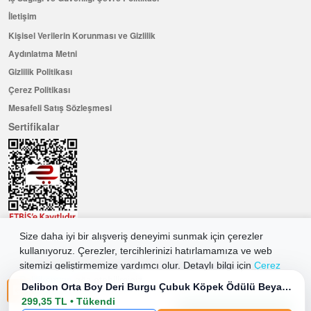
İletişim
Kişisel Verilerin Korunması ve Gizlilik
Aydınlatma Metni
Gizlilik Politikası
Çerez Politikası
Mesafeli Satış Sözleşmesi
Sertifikalar
Size daha iyi bir alışveriş deneyimi sunmak için çerezler
Hemen Üye Olun ...ve 100 ₺ değerinde indirim kuponu kazanın
kullanıyoruz. Çerezler, tercihlerinizi hatırlamamıza ve web
Üye Ol
sitemizi geliştirmemize yardımcı olur. Detaylı bilgi için
Çerez
Politikamıza
göz atabilirsiniz.
Delibon Orta Boy Deri Burgu Çubuk Köpek Ödülü Beyaz 50 Adet
299,35 TL • Tükendi