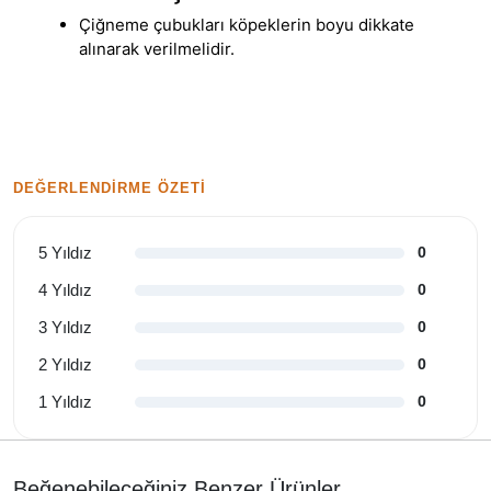
Çiğneme çubukları köpeklerin boyu dikkate
alınarak verilmelidir.
DEĞERLENDIRME ÖZETI
5 Yıldız
0
4 Yıldız
0
3 Yıldız
0
2 Yıldız
0
1 Yıldız
0
Beğenebileceğiniz Benzer Ürünler