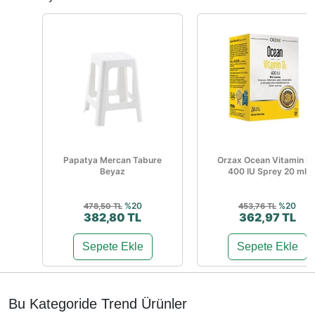
Papatya Mercan Tabure
Orzax Ocean Vitamin D
Beyaz
400 IU Sprey 20 ml
%20
%20
478,50 TL
453,76 TL
382,80 TL
362,97 TL
Sepete Ekle
Sepete Ekle
Bu Kategoride Trend Ürünler