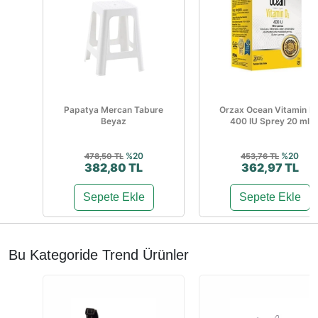
Papatya Mercan Tabure
Orzax Ocean Vitamin D
Beyaz
400 IU Sprey 20 ml
%20
%20
478,50 TL
453,76 TL
382,80 TL
362,97 TL
Sepete Ekle
Sepete Ekle
Bu Kategoride Trend Ürünler