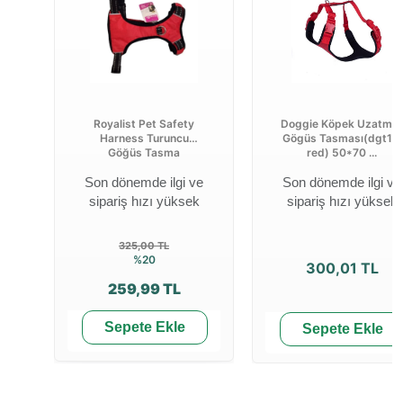
Royalist Pet Safety
Doggie Köpek Uzatma-
Harness Turuncu
Gögüs Tasması(dgt10l
Göğüs Tasma
red) 50*70 ...
Son dönemde ilgi ve
Son dönemde ilgi ve
sipariş hızı yüksek
sipariş hızı yüksek
325,00 TL
%20
300,01 TL
259,99 TL
Sepete Ekle
Sepete Ekle