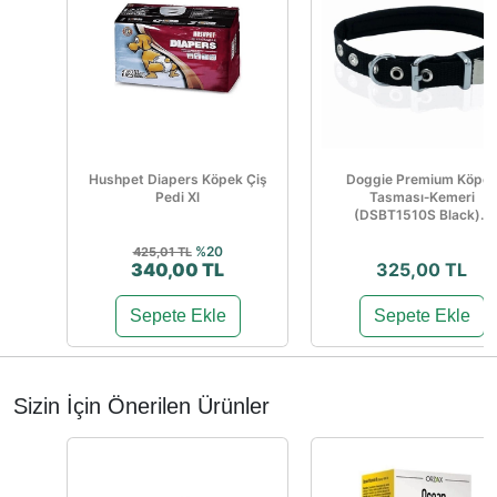
Hushpet Diapers Köpek Çiş
Doggie Premium Köpe
Pedi Xl
Tasması‑Kemeri
(DSBT1510S Black)...
%20
425,01 TL
340,00 TL
325,00 TL
Sepete Ekle
Sepete Ekle
Sizin İçin Önerilen Ürünler