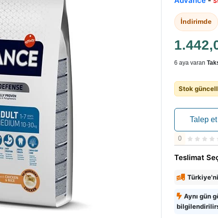
Advance
-
S
İndirimde
1.442,
6 aya varan
Taks
Stok güncell
Talep et
0
Teslimat Se
Türkiye'n
Aynı gün g
bilgilendirilir