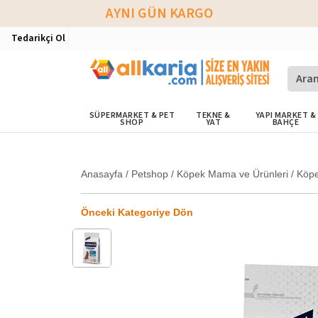
AYNI GÜN KARGO
Tedarikçi Ol
SÜPERMARKET & PET
TEKNE &
YAPI MARKET &
SHOP
YAT
BAHÇE
Anasayfa
/
Petshop
/
Köpek Mama ve Ürünleri
/
Köp
Önceki Kategoriye Dön