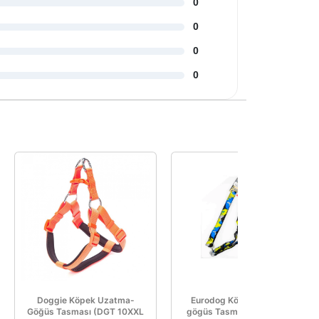
0
0
0
0
Doggie Köpek Uzatma-
Eurodog Köpek Uzatma-
Göğüs Tasması (DGT 10XXL
gögüs Tasması 25 Mm 120