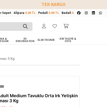
TEK KARGO
ir Sepet
Allpara
0.00 TL
Pedall
0.00 TL
Badall
0
DA &
EV
KIRTASİYE &
ELEKTRONİK
ESUAR
DEKORASYON
OFİS
aması 3 Kg
sı
dult Medium Tavuklu Orta Irk Yetişkin
ası 3 Kg