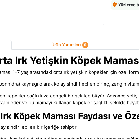
Yüzlerce t
Ürün Yorumları
0
ta Irk Yetişkin Köpek Mamas
ası 1-7 yaş arasındaki orta ırk yetişkin köpekler için özel formü
bonhidrat kaynağı olarak kolay sindirilebilen pirinç, zengin vita
en köpekler sağlıklı ve dengeli bir şekilde büyür. Advance yeti
vam eder ve bu mamayı kullanan köpekler sağlıklı şekilde hayat 
Irk Köpek Maması Faydası ve Özel
 sindirilebilen bir içeriğe sahiptir.
eal kas kütlesi için optimum seviyede protein alınmasını sağlar