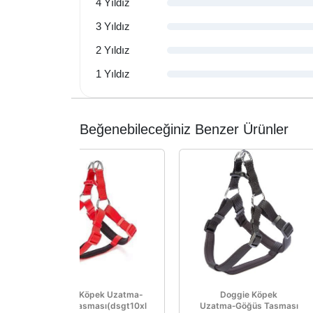
4 Yıldız
3 Yıldız
2 Yıldız
1 Yıldız
Beğenebileceğiniz Benzer Ürünler
Doggie Köpek Uzatma-
Doggie Köpek
Gögüs Tasması(dsgt10xl
Uzatma‑Göğüs Tasması