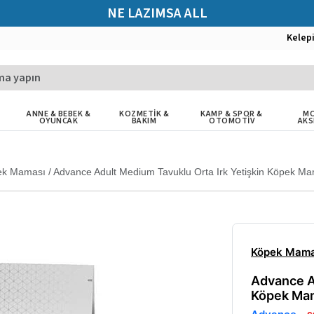
NE LAZIMSA ALL
Kelep
ANNE & BEBEK &
KOZMETİK &
KAMP & SPOR &
MO
OYUNCAK
BAKIM
OTOMOTİV
AKS
ek Maması
/
Advance Adult Medium Tavuklu Orta Irk Yetişkin Köpek M
Köpek Mama
Advance A
Köpek Mam