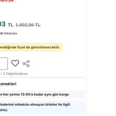
tokta yok
03
TL
1.802,56 TL
it
imkanıyla
endiğinde fiyat da güncellenecektir.
0 Değerlendirme
çenekleri
in her yerine 13:00'a kadar aynı gün kargo
önderimi mümkün olmayan ürünler ile ilgili
siniz.