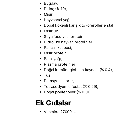
Buğday,
Pirinç (% 10),
Mısır,
Hayvansal yağ,
Doğal kökenli karışık tokoferollerle sta
Mısır unu,
Soya fasulyesi proteini,
Hidrolize hayvan proteinleri,
Pancar küspesi,
Mısır proteini,
Balık yağı,
Plazma proteinleri,
Doğal immünoglobulin kaynağı (% 0.4),
Tuz,
Potasyum klorür,
Tetrasodyum difosfat (% 0.29),
Doğal polifenoller (% 0.01),
Ek Gıdalar
Vitamina 27000 IU,