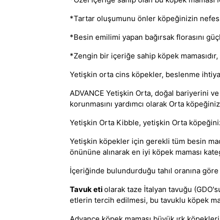
*Tartar oluşumunu önler köpeğinizin nefesi
*Besin emilimi yapan bağırsak florasını güçl
*Zengin bir içeriğe sahip köpek mamasıdır, 
Yetişkin orta cins köpekler, beslenme ihtiya
ADVANCE Yetişkin Orta, doğal bariyerini ve s
korunmasını yardımcı olarak Orta köpeğinizi
Yetişkin Orta Kibble, yetişkin Orta köpeğini
Yetişkin köpekler için gerekli tüm besin m
önününe alınarak
en iyi köpek maması
kateg
İçeriğinde bulundurduğu tahıl oranına gör
Tavuk eti
olarak taze İtalyan tavuğu (GDO's
etlerin tercih edilmesi, bu
tavuklu köpek m
Advance
köpek maması
büyük ırk köpekler