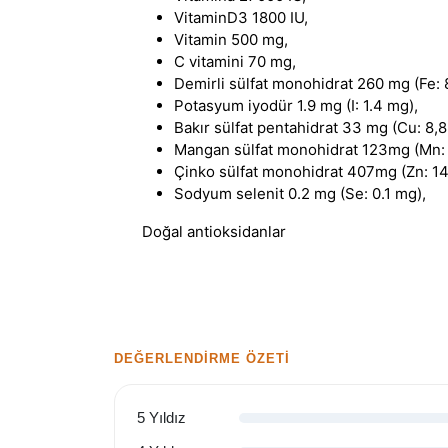
VitaminD3 1800 IU,
Vitamin 500 mg,
C vitamini 70 mg,
Demirli sülfat monohidrat 260 mg (Fe: 
Potasyum iyodür 1.9 mg (I: 1.4 mg),
Bakır sülfat pentahidrat 33 mg (Cu: 8,8
Mangan sülfat monohidrat 123mg (Mn:
Çinko sülfat monohidrat 407mg (Zn: 1
Sodyum selenit 0.2 mg (Se: 0.1 mg),
Doğal antioksidanlar
DEĞERLENDIRME ÖZETI
5 Yıldız