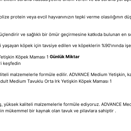
drolize protein veya evcil hayvanınızın tepki verme olasılığının d
üçlendirir ve sağlıklı bir ömür geçirmesine katkıda bulunan en son
 yaşayan köpek için tavsiye edilen ve köpeklerin %90'ınında işe 
Günlük Miktar
ri keşfedin
kaliteli malzemelerle formüle edilir. ADVANCE Medium Yetişkin, 
ş, yüksek kaliteli malzemelerle formüle ediyoruz. ADVANCE Medi
için mükemmel bir kaynak olan tavuk ve pilavlara sahiptir .