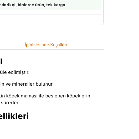
edarikçi, binlerce ürün, tek kargo
İptal ve İade Koşulları
ı
le edilmiştir.
min ve mineraller bulunur.
şkin köpek maması ile beslenen köpeklerin
sürerler.
likleri
.