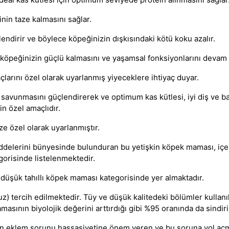
nin taze kalmasını sağlar.
endirir ve böylece köpeğinizin dışkısındaki kötü koku azalır.
köpeğinizin güçlü kalmasını ve yaşamsal fonksiyonlarını devam e
çlarını özel olarak uyarlanmış yiyeceklere ihtiyaç duyar.
avunmasını güçlendirerek ve optimum kas kütlesi, iyi diş ve bağı
n özel amaçlıdır.
ze özel olarak uyarlanmıştır.
addelerini bünyesinde bulunduran bu
yetişkin köpek maması
, iç
orisinde listelenmektedir.
e
düşük tahıllı köpek maması
kategorisinde yer almaktadır.
uz) tercih edilmektedir. Tüy ve düşük kalitedeki bölümler kulla
amasının
biyolojik değerini arttırdığı gibi %95 oranında da sindiri
in eklem sorunu hassasiyetine önem veren ve bu soruna yol aç