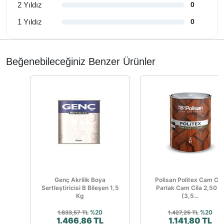
2 Yıldız
0
1 Yıldız
0
Beğenebileceğiniz Benzer Ürünler
Genç Akrilik Boya
Polisan Politex Cam Cil
Sertleştiricisi B Bileşen 1,5
Parlak Cam Cila 2,50 L
Kg
(3,5...
%20
%20
1.833,57 TL
1.427,25 TL
1.466,86 TL
1.141,80 TL