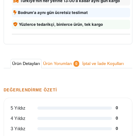
Türkiye'nin her yerine 13:00'a kadar aynı gün kargo
Bodrum'a aynı gün ücretsiz teslimat
Yüzlerce tedarikçi, binlerce ürün, tek kargo
Ürün Detayları
Ürün Yorumları
İptal ve İade Koşulları
0
DEĞERLENDIRME ÖZETI
5 Yıldız
0
4 Yıldız
0
3 Yıldız
0