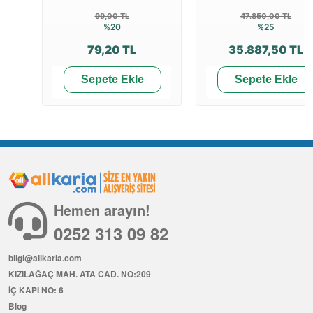
99,00 TL
47.850,00 TL
%20
%25
79,20 TL
35.887,50 TL
Sepete Ekle
Sepete Ekle
Hemen arayın!
0252 313 09 82
bilgi@allkaria.com
KIZILAĞAÇ MAH. ATA CAD. NO:209
İÇ KAPI NO: 6
Blog