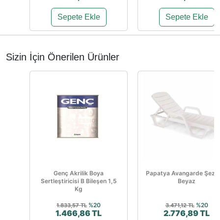
Sepete Ekle
Sepete Ekle
Sizin İçin Önerilen Ürünler
Genç Akrilik Boya
Papatya Avangarde Şezl
Sertleştiricisi B Bileşen 1,5
Beyaz
Kg
%20
%20
1.833,57 TL
3.471,12 TL
1.466,86 TL
2.776,89 TL