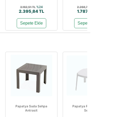
%24
%21
3.162,51 TL
2.268,75 TL
2.395,84 TL
1.787,50 TL
Sepete Ekle
Sepete Ekle
Papatya Suda Sehpa
Papatya Royal Plastik
Antrasit
Sehpa