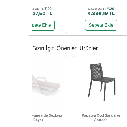
%20
%20
5.534,39 TL
5.420,23 TL
4.427,50 TL
4.336,19 TL
Sepete Ekle
Sepete Ekle
Sizin İçin Önerilen Ürünler
Papatya Avangarde Şezlong
Papatya Cool Sandalye
Beyaz
Antrasit