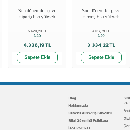
Son dönemde ilgi ve
Son dönemde ilgi ve
sipariş hızı yüksek
sipariş hızı yüksek
5.420,23 TL
4.167,79 TL
%20
%20
4.336,19 TL
3.334,22 TL
Sepete Ekle
Sepete Ekle
Blog
Kiş
ve G
Hakkımızda
Ayd
Güvenli Alışveriş Kılavuzu
Gizl
Bilgi Güvenliği Politikası
Çer
İade Politikası