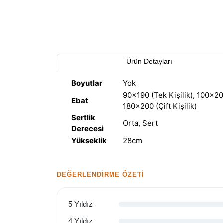
Ürün Detayları
Boyutlar
Yok
90×190 (Tek Kişilik), 100×200 
Ebat
180×200 (Çift Kişilik)
Sertlik
Orta, Sert
Derecesi
Yükseklik
28cm
DEĞERLENDIRME ÖZETI
5 Yıldız
4 Yıldız