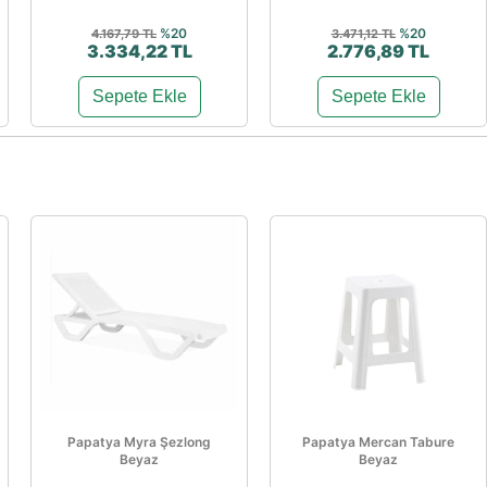
%20
%20
4.167,79 TL
3.471,12 TL
3.334,22 TL
2.776,89 TL
Sepete Ekle
Sepete Ekle
Papatya Myra Şezlong
Papatya Mercan Tabure
Beyaz
Beyaz