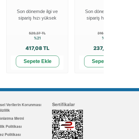
Son dönemde ilgi ve
Son dönemde ilgi ve
sipariş hızı yüksek
sipariş hızı yüksek
529,37 TL
316,26 TL
%21
%25
417,08 TL
237,93 TL
Sepete Ekle
Sepete Ekle
Sertifikalar
isel Verilerin Korunması
izlilik
ınlatma Metni
ilik Politikası
ez Politikası