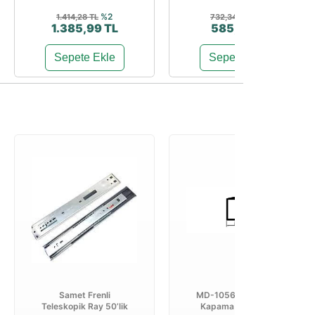
%2
%20
1.414,28 TL
732,34 TL
1.385,99 TL
585,87 TL
Sepete Ekle
Sepete Ekle
Samet Frenli
MD-1056 A 18 mm U
Teleskopik Ray 50’lik
Kapama Mat 2,5 m