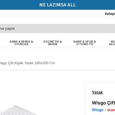
NE LAZIMSA ALL
Kelep
ANNE & BEBEK &
KOZMETİK &
KAMP & SPOR &
MO
OYUNCAK
BAKIM
OTOMOTİV
AKS
isgo Çift Kişilik Yatak 180x200 Cm
Yatak
Wisgo Çif
Wisgo
-
Stok