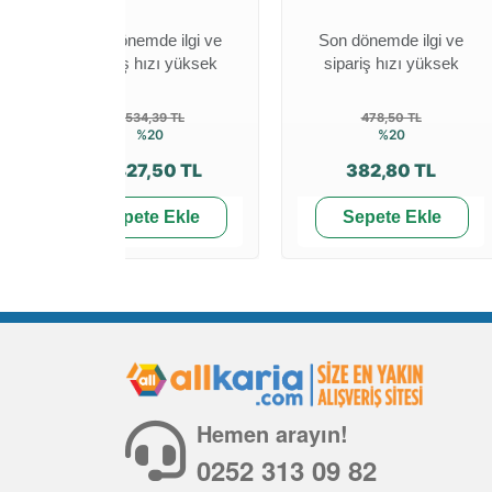
Son dönemde ilgi ve
Son dönemde ilgi ve
sipariş hızı yüksek
sipariş hızı yüksek
5.534,39 TL
478,50 TL
%20
%20
4.427,50 TL
382,80 TL
Sepete Ekle
Sepete Ekle
Hemen arayın!
0252 313 09 82