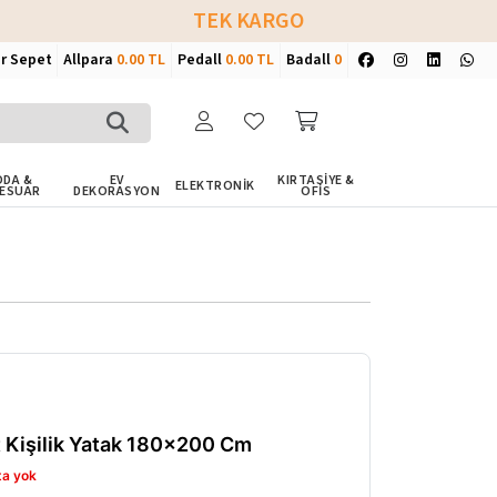
TEK KARGO
ir Sepet
Allpara
0.00 TL
Pedall
0.00 TL
Badall
0
DA &
EV
KIRTASİYE &
ELEKTRONİK
ESUAR
DEKORASYON
OFİS
t Kişilik Yatak 180x200 Cm
ta yok