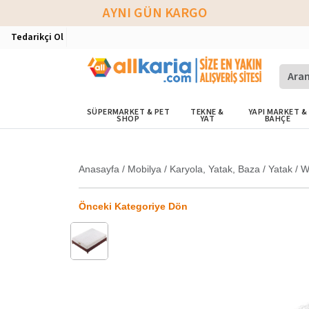
AYNI GÜN KARGO
Tedarikçi Ol
SÜPERMARKET & PET
TEKNE &
YAPI MARKET &
SHOP
YAT
BAHÇE
Anasayfa
/
Mobilya
/
Karyola, Yatak, Baza
/
Yatak
/
W
Önceki Kategoriye Dön