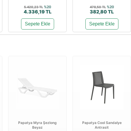
%20
%20
5.420,23 TL
478,50 TL
4.336,19 TL
382,80 TL
Sepete Ekle
Sepete Ekle
Papatya Myra Şezlong
Papatya Cool Sandalye
Beyaz
Antrasit