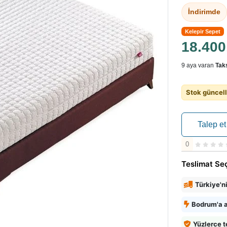
İndirimde
Kelepir Sepet
18.40
9 aya varan
Taks
Stok güncell
Talep et
0
Teslimat Se
Türkiye'n
Bodrum'a a
Yüzlerce t