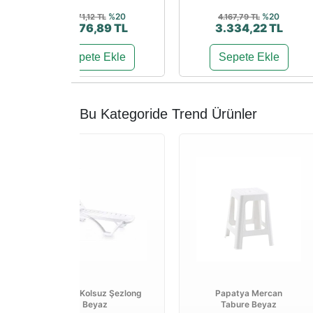
%20
%20
3.471,12 TL
4.167,79 TL
2.776,89 TL
3.334,22 TL
Sepete Ekle
Sepete Ekle
Bu Kategoride Trend Ürünler
Sunset Kolsuz Şezlong
Papatya Mercan
Beyaz
Tabure Beyaz