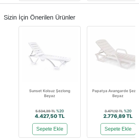
Sizin İçin Önerilen Ürünler
Sunset Kolsuz Şezlong
Papatya Avangarde Şezl
Beyaz
Beyaz
%20
%20
5.534,39 TL
3.471,12 TL
4.427,50 TL
2.776,89 TL
Sepete Ekle
Sepete Ekle