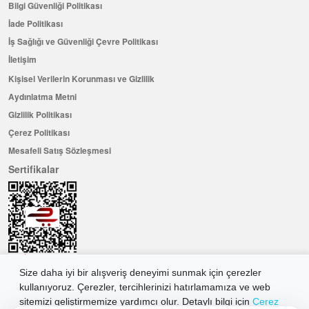
Bilgi Güvenliği Politikası
İade Politikası
İş Sağlığı ve Güvenliği Çevre Politikası
İletişim
Kişisel Verilerin Korunması ve Gizlilik
Aydınlatma Metni
Gizlilik Politikası
Çerez Politikası
Mesafeli Satış Sözleşmesi
Sertifikalar
Size daha iyi bir alışveriş deneyimi sunmak için çerezler
kullanıyoruz. Çerezler, tercihlerinizi hatırlamamıza ve web
Hemen Üye Olun ...ve 100 ₺ değerinde indirim kuponu kazanın
sitemizi geliştirmemize yardımcı olur. Detaylı bilgi için
Çerez
Üye Ol