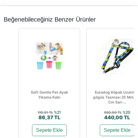
Beğenebileceğiniz Benzer Ürünler
Soft Gentle Pet Ayak
Eurodog Köpek Uzatma
Yıkama Kabı
gögüs Tasması 25 Mm 1
Cm Sarı ...
%21
%20
110,01 TL
550,00 TL
86,37 TL
440,00 TL
Sepete Ekle
Sepete Ekle