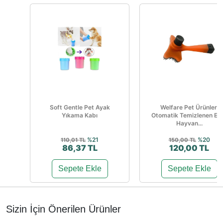
Soft Gentle Pet Ayak
Welfare Pet Ürünleri
Yıkama Kabı
Otomatik Temizlenen Evc
Hayvan...
%21
%20
110,01 TL
150,00 TL
86,37 TL
120,00 TL
Sepete Ekle
Sepete Ekle
Sizin İçin Önerilen Ürünler