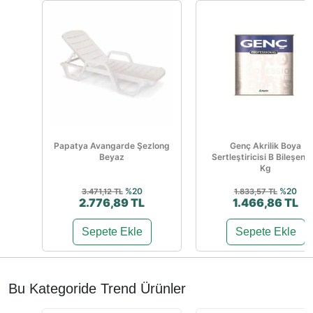
Papatya Avangarde Şezlong
Genç Akrilik Boya
Beyaz
Sertleştiricisi B Bileşen 1
Kg
%20
%20
3.471,12 TL
1.833,57 TL
2.776,89 TL
1.466,86 TL
Sepete Ekle
Sepete Ekle
Bu Kategoride Trend Ürünler