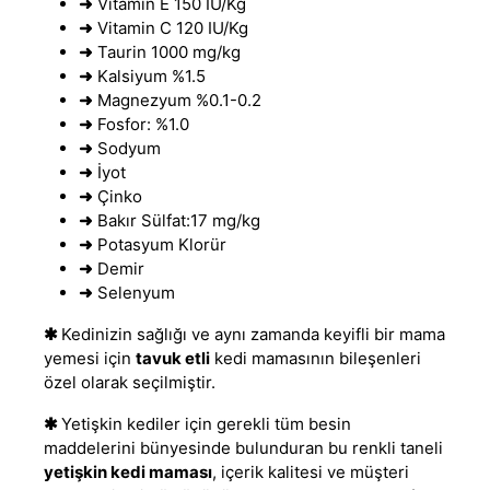
➜
Vitamin E 150 IU/Kg
➜
Vitamin C 120 IU/Kg
➜
Taurin 1000 mg/kg
➜
Kalsiyum %1.5
➜
Magnezyum %0.1-0.2
➜
Fosfor: %1.0
➜
Sodyum
➜
İyot
➜
Çinko
➜
Bakır Sülfat:17 mg/kg
➜
Potasyum Klorür
➜
Demir
➜
Selenyum
✱
Kedinizin sağlığı ve aynı zamanda keyifli bir mama
yemesi için
tavuk etli
kedi mamasının bileşenleri
özel olarak seçilmiştir.
✱
Yetişkin kediler için gerekli tüm besin
maddelerini bünyesinde bulunduran bu renkli taneli
yetişkin kedi maması
, içerik kalitesi ve müşteri