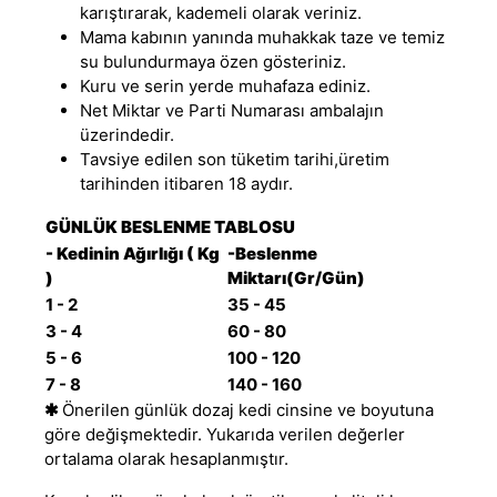
karıştırarak, kademeli olarak veriniz.
Mama kabının yanında muhakkak taze ve temiz
su bulundurmaya özen gösteriniz.
Kuru ve serin yerde muhafaza ediniz.
Net Miktar ve Parti Numarası ambalajın
üzerindedir.
Tavsiye edilen son tüketim tarihi,üretim
tarihinden itibaren 18 aydır.
GÜNLÜK BESLENME TABLOSU
- Kedinin Ağırlığı ( Kg
-Beslenme
)
Miktarı(Gr/Gün)
1 - 2
35 - 45
3 - 4
60 - 80
5 - 6
100 - 120
7 - 8
140 - 160
✱
Önerilen günlük dozaj kedi cinsine ve boyutuna
göre değişmektedir. Yukarıda verilen değerler
ortalama olarak hesaplanmıştır.