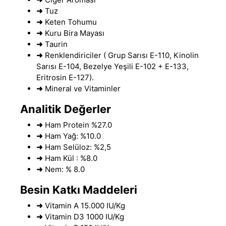
➜
Tuz
➜
Keten Tohumu
➜
Kuru Bira Mayası
➜
Taurin
➜
Renklendiriciler ( Grup Sarısı E-110, Kinolin
Sarısı E-104, Bezelye Yeşili E-102 + E-133,
Eritrosin E-127).
➜
Mineral ve Vitaminler
Analitik Değerler
➜
Ham Protein %27
.
0
➜
Ham Yağ: %10.0
➜
Ham Selüloz: %2,5
➜
Ham Kül : %8.0
➜
Nem: % 8.0
Besin Katkı Maddeleri
➜
Vitamin A 15
.
000 IU/Kg
➜
Vitamin D3 1000 IU/Kg