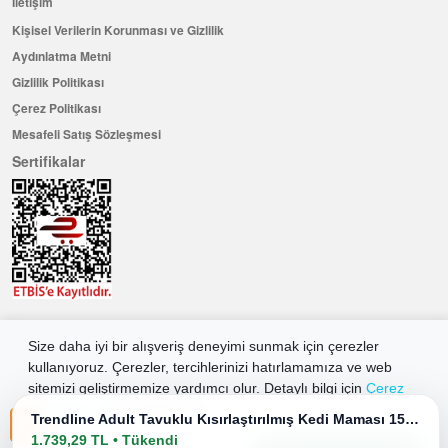
İletişim
Kişisel Verilerin Korunması ve Gizlilik
Aydınlatma Metni
Gizlilik Politikası
Çerez Politikası
Mesafeli Satış Sözleşmesi
Sertifikalar
Hemen Üye Olun ...ve 100 ₺ değerinde indirim kuponu kazanın
Size daha iyi bir alışveriş deneyimi sunmak için çerezler
Üye Ol
kullanıyoruz. Çerezler, tercihlerinizi hatırlamamıza ve web
sitemizi geliştirmemize yardımcı olur. Detaylı bilgi için
Çerez
Politikamıza
göz atabilirsiniz.
Trendline Adult Tavuklu Kısırlaştırılmış Kedi Maması 15 Kg
2026 Allkaria Elektronik Tic. A.Ş. Her Hakkı Saklıdır.
1.739,29 TL • Tükendi