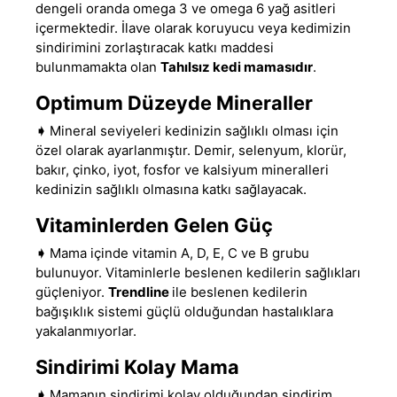
dengeli oranda omega 3 ve omega 6 yağ asitleri
içermektedir. İlave olarak koruyucu veya kedimizin
sindirimini zorlaştıracak katkı maddesi
bulunmamakta olan
Tahılsız kedi mamasıdır
.
Optimum Düzeyde Mineraller
➧
Mineral seviyeleri kedinizin sağlıklı olması için
özel olarak ayarlanmıştır
.
Demir, selenyum, klorür,
bakır, çinko, iyot, fosfor ve kalsiyum mineralleri
kedinizin sağlıklı olmasına katkı sağlayacak.
Vitaminlerden Gelen Güç
➧
Mama içinde vitamin A, D, E, C ve B grubu
bulunuyor
.
Vitaminlerle beslenen kedilerin sağlıkları
güçleniyor.
Trendline
ile beslenen kedilerin
bağışıklık sistemi güçlü olduğundan hastalıklara
yakalanmıyorlar.
Sindirimi Kolay Mama
➧
Mamanın sindirimi kolay olduğundan sindirim