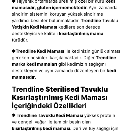
✱
Hijyenik ortamlarda üretilmiş özel bir kuru
kedi
mamasıdır
,
g
luten içermemektedir.
Aynı zamanda
sindirim sistemini koruyan yüksek sindirime
yardımcı besinler bulunmaktadır.
Trendline
Tavuklu
Yetişkin Kedi Maması
kedilere son derece
destekleyici ve kaliteli
kısırlaştırılmış mama
türüdür.
✱
Trendline Kedi Maması
ile kedinizin günlük alması
gereken besinleri karşılamaktadır. Diğer
Trendline
marka kedi mamaları
gibi kedimizin sağlığını
destekleyen ve aynı zamanda düzenleyen bir
kedi
mamasıdır
.
Trendline
Sterilised Tavuklu
Kısırlaştırılmış
Kedi Maması
İçeriğindeki Özellikleri
✱
Trendline
Tavuklu Kedi Maması
yüksek protein
ve dengeli yağar ile tam bir besin olan
kısırlaştırılmış kedi maması
. Deri ve tüy sağlığı için