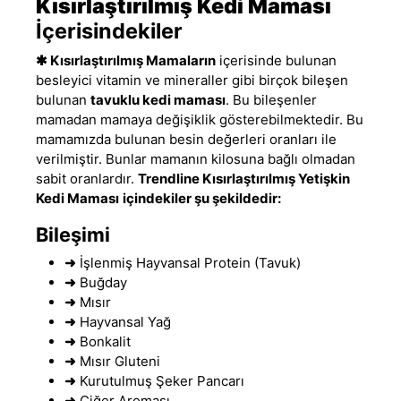
Kısırlaştırılmış
Kedi Maması
İçerisindekiler
✱
Kısırlaştırılmış Mamaların
içerisinde bulunan
besleyici vitamin ve mineraller gibi birçok bileşen
bulunan
tavuklu kedi maması
. Bu bileşenler
mamadan mamaya değişiklik gösterebilmektedir. Bu
mamamızda bulunan besin değerleri oranları ile
verilmiştir. Bunlar mamanın kilosuna bağlı olmadan
sabit oranlardır.
Trendline Kısırlaştırılmış
Yetişkin
Kedi Maması
içindekiler şu şekildedir:
Bileşimi
➜
İşlenmiş Hayvansal Protein (Tavuk)
➜
Buğday
➜
Mısır
➜
Hayvansal Yağ
➜
Bonkalit
➜
Mısır Gluteni
➜
Kurutulmuş Şeker Pancarı
➜
Ciğer Aroması