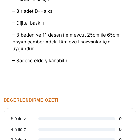
– Bir adet D-Halka
– Dijital baskılı
– 3 beden ve 11 desen ile mevcut 25cm ile 65cm
boyun çemberindeki tüm evcil hayvanlar için
uygundur.
– Sadece elde yıkanabilir.
DEĞERLENDIRME ÖZETI
5 Yıldız
0
4 Yıldız
0
3 Yıldız
0