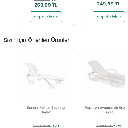
%20
325,00 TL
249,99 TL
259,99 TL
Sepete Ekle
Sepete Ekle
Sizin İçin Önerilen Ürünler
Sunset Kolsuz Şezlong
Papatya Avangarde Şezl
Beyaz
Beyaz
%20
%20
5.534,39 TL
3.471,12 TL