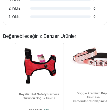
2 Yıldız
0
1 Yıldız
0
Beğenebileceğiniz Benzer Ürünler
Doggie Premium Köpe
Royalist Pet Safety Harness
Tasması-
Turuncu Göğüs Tasma
Kemeridsbt1510spınk)1,5*