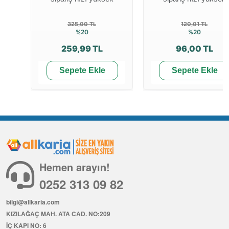
325,00 TL
120,01 TL
%20
%20
259,99 TL
96,00 TL
Sepete Ekle
Sepete Ekle
Hemen arayın!
0252 313 09 82
bilgi@allkaria.com
KIZILAĞAÇ MAH. ATA CAD. NO:209
İÇ KAPI NO: 6