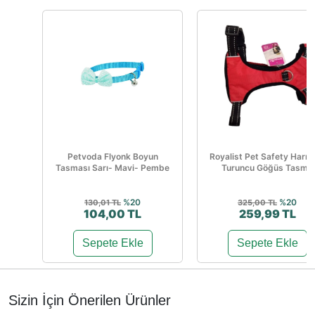
Petvoda Flyonk Boyun
Royalist Pet Safety Harn
Tasması Sarı- Mavi- Pembe
Turuncu Göğüs Tasma
%20
%20
130,01 TL
325,00 TL
104,00 TL
259,99 TL
Sepete Ekle
Sepete Ekle
Sizin İçin Önerilen Ürünler