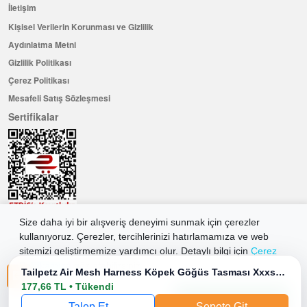
İletişim
Kişisel Verilerin Korunması ve Gizlilik
Aydınlatma Metni
Gizlilik Politikası
Çerez Politikası
Mesafeli Satış Sözleşmesi
Sertifikalar
Size daha iyi bir alışveriş deneyimi sunmak için çerezler
Hemen Üye Olun ...ve 100 ₺ değerinde indirim kuponu kazanın
kullanıyoruz. Çerezler, tercihlerinizi hatırlamamıza ve web
sitemizi geliştirmemize yardımcı olur. Detaylı bilgi için
Çerez
Üye Ol
Politikamıza
göz atabilirsiniz.
Tailpetz Air Mesh Harness Köpek Göğüs Tasması Xxxsmall Pembe 20-24x24-28 Cm
177,66 TL • Tükendi
Tüm Çerezleri Kabul Et
2026 Allkaria Elektronik Tic. A.Ş. Her Hakkı Saklıdır.
Talep Et
Sepete Git