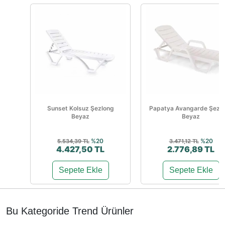
Sunset Kolsuz Şezlong
Papatya Avangarde Şezl
Beyaz
Beyaz
%20
%20
5.534,39 TL
3.471,12 TL
4.427,50 TL
2.776,89 TL
Sepete Ekle
Sepete Ekle
Bu Kategoride Trend Ürünler