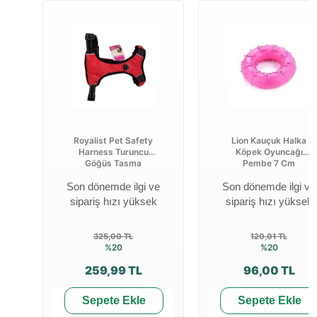
Royalist Pet Safety
Lion Kauçuk Halka
Harness Turuncu
Köpek Oyuncağı
Göğüs Tasma
Pembe 7 Cm
Son dönemde ilgi ve
Son dönemde ilgi ve
sipariş hızı yüksek
sipariş hızı yüksek
325,00 TL
120,01 TL
%20
%20
259,99 TL
96,00 TL
Sepete Ekle
Sepete Ekle