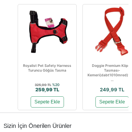
Royalist Pet Safety Harness
Doggie Premium Köpe
Turuncu Göğüs Tasma
Tasması-
Kemeri(dabt1010mred)1
...
%20
325,00 TL
259,99 TL
249,99 TL
Sepete Ekle
Sepete Ekle
Sizin İçin Önerilen Ürünler