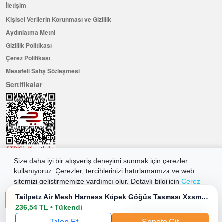
İletişim
Kişisel Verilerin Korunması ve Gizlilik
Aydınlatma Metni
Gizlilik Politikası
Çerez Politikası
Mesafeli Satış Sözleşmesi
Sertifikalar
Size daha iyi bir alışveriş deneyimi sunmak için çerezler
Hemen Üye Olun ...ve 100 ₺ değerinde indirim kuponu kazanın
kullanıyoruz. Çerezler, tercihlerinizi hatırlamamıza ve web
sitemizi geliştirmemize yardımcı olur. Detaylı bilgi için
Çerez
Üye Ol
Politikamıza
göz atabilirsiniz.
Tailpetz Air Mesh Harness Köpek Göğüs Tasması Xxsmall Mavi 24-28x28-32 Cm
236,54 TL • Tükendi
Tüm Çerezleri Kabul Et
2026 Allkaria Elektronik Tic. A.Ş. Her Hakkı Saklıdır.
Talep Et
Sepete Git