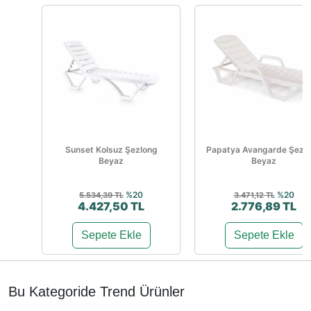
Sunset Kolsuz Şezlong
Papatya Avangarde Şezl
Beyaz
Beyaz
%20
%20
5.534,39 TL
3.471,12 TL
4.427,50 TL
2.776,89 TL
Sepete Ekle
Sepete Ekle
Bu Kategoride Trend Ürünler