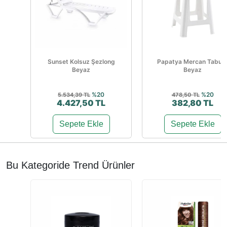
Sunset Kolsuz Şezlong
Papatya Mercan Tabur
Beyaz
Beyaz
%20
%20
5.534,39 TL
478,50 TL
4.427,50 TL
382,80 TL
Sepete Ekle
Sepete Ekle
Bu Kategoride Trend Ürünler