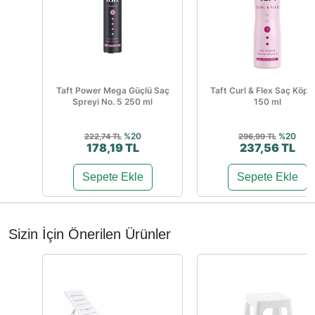
Taft Power Mega Güçlü Saç
Taft Curl & Flex Saç Köp
Spreyi No. 5 250 ml
150 ml
%20
%20
222,74 TL
296,99 TL
178,19 TL
237,56 TL
Sepete Ekle
Sepete Ekle
Sizin İçin Önerilen Ürünler