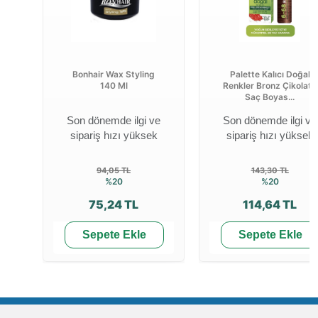
Bonhair Wax Styling
Palette Kalıcı Doğal
140 Ml
Renkler Bronz Çikolata
Saç Boyas...
Son dönemde ilgi ve
Son dönemde ilgi ve
sipariş hızı yüksek
sipariş hızı yüksek
94,05 TL
143,30 TL
%20
%20
75,24 TL
114,64 TL
Sepete Ekle
Sepete Ekle