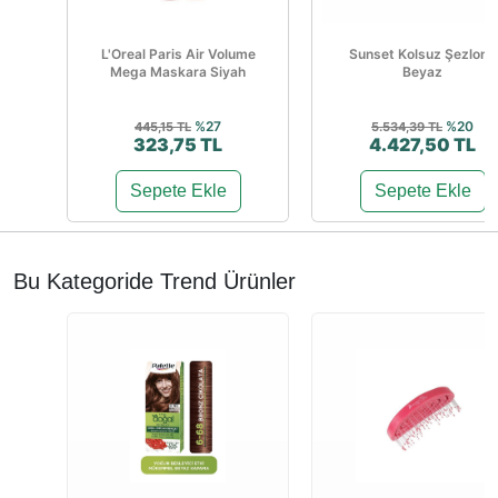
L'Oreal Paris Air Volume
Sunset Kolsuz Şezlong
Mega Maskara Siyah
Beyaz
%27
%20
445,15 TL
5.534,39 TL
323,75 TL
4.427,50 TL
Sepete Ekle
Sepete Ekle
Bu Kategoride Trend Ürünler