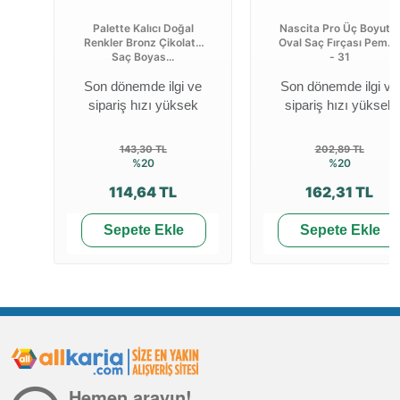
Palette Kalıcı Doğal
Nascita Pro Üç Boyutlu
Renkler Bronz Çikolata
Oval Saç Fırçası Pemb
Saç Boyas...
- 31
Son dönemde ilgi ve
Son dönemde ilgi ve
sipariş hızı yüksek
sipariş hızı yüksek
143,30 TL
202,89 TL
%20
%20
114,64 TL
162,31 TL
Sepete Ekle
Sepete Ekle
Hemen arayın!