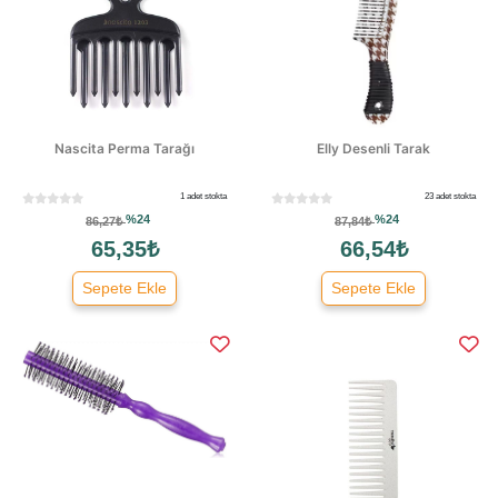
Nascita Perma Tarağı
Elly Desenli Tarak
1 adet stokta
23 adet stokta
%24
%24
86,27₺
87,84₺
65,35₺
66,54₺
Sepete Ekle
Sepete Ekle