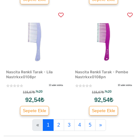
Nascita Renkli Tarak - Lila
Nascita Renkli Tarak - Pembe
Nastrkxx0108pr
Nastrkxx0108pn
13 adet stokta
10 adet stokta
%20
%20
115,67₺
115,67₺
92,54₺
92,54₺
Sepete Ekle
Sepete Ekle
«
1
2
3
4
5
»