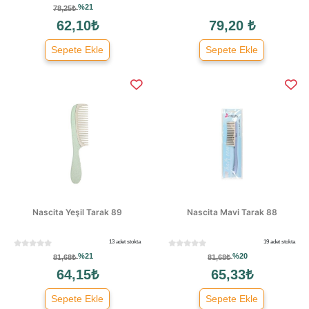
%21
78,25₺
62,10₺
79,20 ₺
Sepete Ekle
Sepete Ekle
Nascita Yeşil Tarak 89
Nascita Mavi Tarak 88
13 adet stokta
19 adet stokta
%21
%20
81,68₺
81,68₺
64,15₺
65,33₺
Sepete Ekle
Sepete Ekle