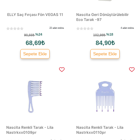
ELLY Saç Fırçası Fön VEGAS 11
Nascita Geri Dönüştürülebilir
Eco Tarak -97
22 adet stokta
4 adet stokta
%24
%18
90,66₺
102,98₺
68,69₺
84,90₺
Sepete Ekle
Sepete Ekle
Nascita Renkli Tarak - Lila
Nascita Renkli Tarak - Lila
Nastrkxx0109pr
Nastrkxx0110pr