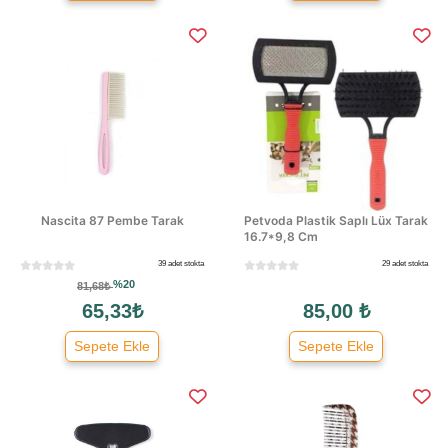
Nascita 87 Pembe Tarak
Petvoda Plastik Saplı Lüx Tarak
16.7*9,8 Cm
39 adet stokta
29 adet stokta
%20
81,68₺
65,33₺
85,00 ₺
Sepete Ekle
Sepete Ekle