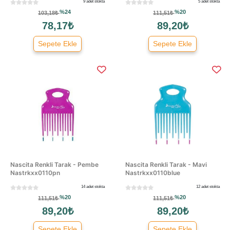
9 adet stokta
5 adet stokta
%24
%20
103,18₺
111,51₺
78,17₺
89,20₺
Sepete Ekle
Sepete Ekle
Nascita Renkli Tarak - Pembe
Nascita Renkli Tarak - Mavi
Nastrkxx0110pn
Nastrkxx0110blue
14 adet stokta
12 adet stokta
%20
%20
111,51₺
111,51₺
89,20₺
89,20₺
Sepete Ekle
Sepete Ekle