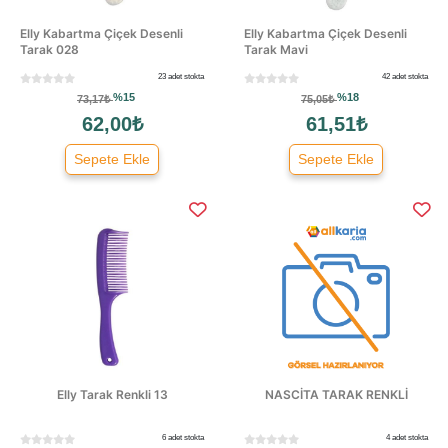
Elly Kabartma Çiçek Desenli
Elly Kabartma Çiçek Desenli
Tarak 028
Tarak Mavi
23 adet stokta
42 adet stokta
%15
%18
73,17₺
75,05₺
62,00₺
61,51₺
Sepete Ekle
Sepete Ekle
Elly Tarak Renkli 13
NASCİTA TARAK RENKLİ
6 adet stokta
4 adet stokta