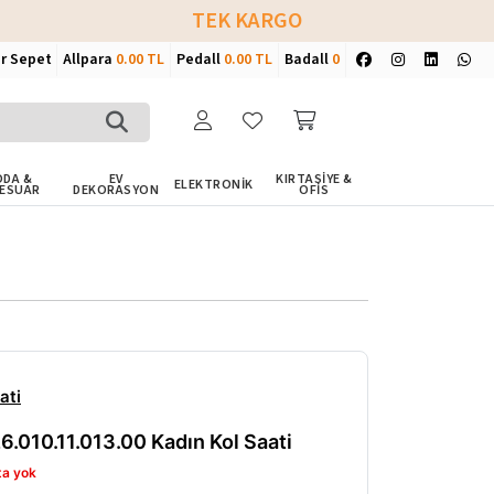
TEK KARGO
ir Sepet
Allpara
0.00 TL
Pedall
0.00 TL
Badall
0
DA &
EV
KIRTASİYE &
ELEKTRONİK
ESUAR
DEKORASYON
OFİS
ati
6.010.11.013.00 Kadın Kol Saati
ta yok