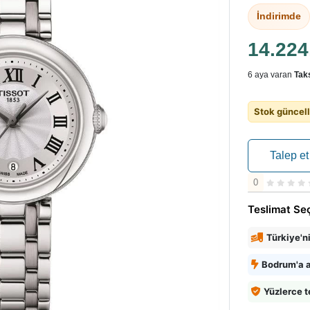
İndirimde
14.22
6 aya varan
Taks
Stok güncell
Talep et
0
Teslimat Se
Türkiye'n
Bodrum'a a
Yüzlerce t