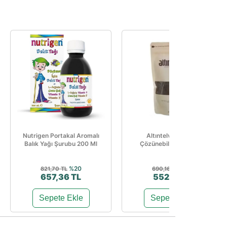
Nutrigen Portakal Aromalı
Altıntelve Classic
Balık Yağı Şurubu 200 Ml
Çözünebilir Kahve 1kg
%20
%20
821,70 TL
690,16 TL
657,36 TL
552,12 TL
Sepete Ekle
Sepete Ekle