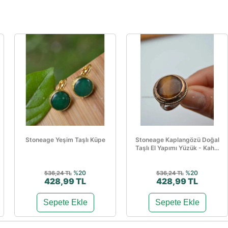
Stoneage Yeşim Taşlı Küpe
Stoneage Kaplangözü Doğal
Taşlı El Yapımı Yüzük - Kah...
%20
%20
536,24 TL
536,24 TL
428,99 TL
428,99 TL
Sepete Ekle
Sepete Ekle