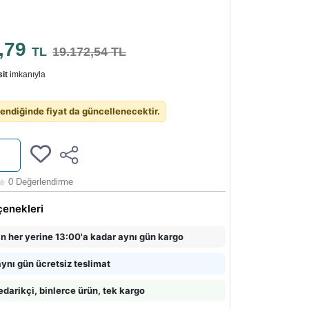
4,79
TL
19.172,54 TL
it
imkanıyla
endiğinde fiyat da güncellenecektir.
0 Değerlendirme
çenekleri
in her yerine 13:00'a kadar aynı gün kargo
ynı gün ücretsiz teslimat
edarikçi, binlerce ürün, tek kargo