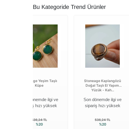
Bu Kategoride Trend Ürünler
Stoneage Yeşim Taşlı
Stoneage Kaplangözü
Küpe
Doğal Taşlı El Yapımı
Yüzük - Kah...
Son dönemde ilgi ve
Son dönemde ilgi ve
sipariş hızı yüksek
sipariş hızı yüksek
536,24 TL
536,24 TL
%20
%20