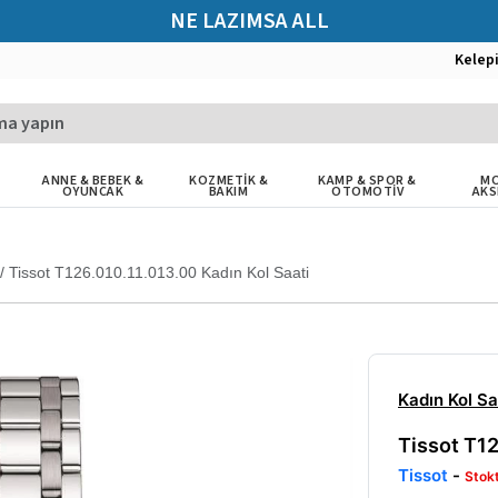
NE LAZIMSA ALL
Kelep
ANNE & BEBEK &
KOZMETİK &
KAMP & SPOR &
MO
OYUNCAK
BAKIM
OTOMOTİV
AKS
/
Tissot T126.010.11.013.00 Kadın Kol Saati
Kadın Kol Sa
Tissot T12
Tissot
-
Stok