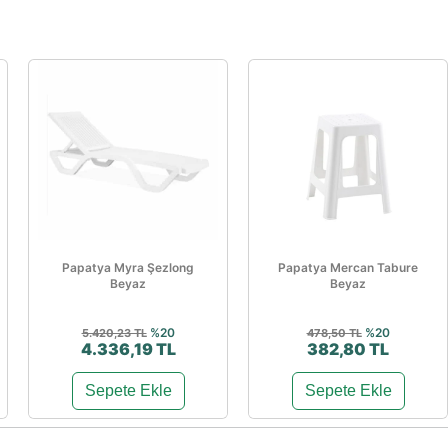
Papatya Myra Şezlong
Papatya Mercan Tabure
Beyaz
Beyaz
%20
%20
5.420,23 TL
478,50 TL
4.336,19 TL
382,80 TL
Sepete Ekle
Sepete Ekle