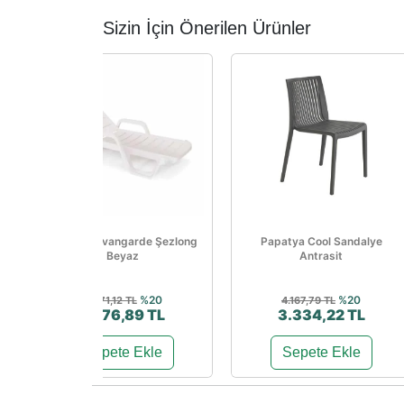
Sizin İçin Önerilen Ürünler
Papatya Avangarde Şezlong
Papatya Cool Sandalye
Beyaz
Antrasit
%20
%20
3.471,12 TL
4.167,79 TL
2.776,89 TL
3.334,22 TL
Sepete Ekle
Sepete Ekle