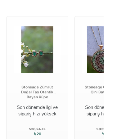
Stoneage Zümrüt
Stoneage Özel Tasarım
Doğal Taş Otantik
Çini Bayan Kolye
Bayan Küpe
Son dönemde ilgi ve
Son dönemde ilgi ve
sipariş hızı yüksek
sipariş hızı yüksek
536,24 TL
1.031,24 TL
%20
%20