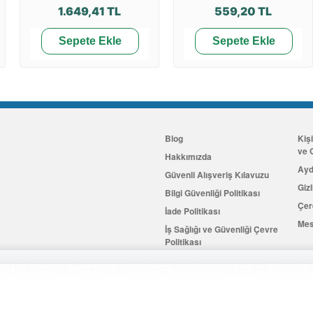
1.649,41 TL
559,20 TL
Sepete Ekle
Sepete Ekle
Blog
Kiş
ve G
Hakkımızda
Ayd
Güvenli Alışveriş Kılavuzu
Gizl
Bilgi Güvenliği Politikası
Çer
İade Politikası
Mes
İş Sağlığı ve Güvenliği Çevre
Politikası
İletişim
er kullanıyoruz. Çerezler, tercihlerinizi hatırlamamıza ve web sitemizi g
Hemen Üye Olun
...ve 100 ₺ 