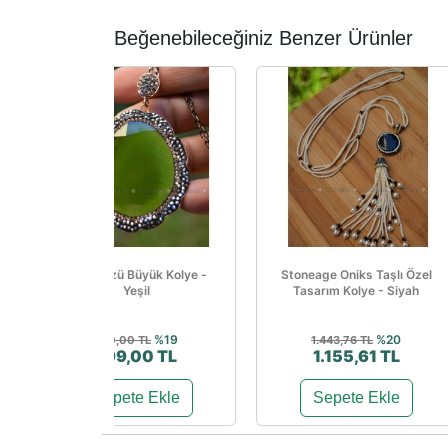
Beğenebileceğiniz Benzer Ürünler
Kedi Gözü Büyük Kolye -
Stoneage Oniks Taşlı Özel
Yeşil
Tasarım Kolye - Siyah
%19
%20
990,00 TL
1.443,76 TL
799,00 TL
1.155,61 TL
Sepete Ekle
Sepete Ekle