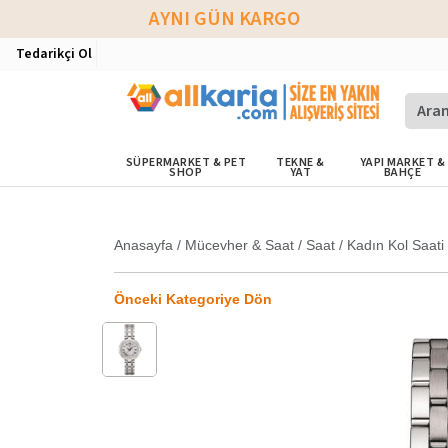
AYNI GÜN KARGO
Tedarikçi Ol
SÜPERMARKET & PET
TEKNE &
YAPI MARKET &
SHOP
YAT
BAHÇE
Anasayfa
/
Mücevher & Saat
/
Saat
/
Kadın Kol Saati
Önceki Kategoriye Dön