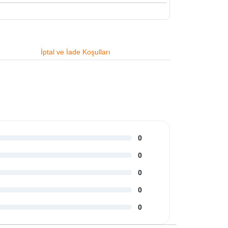
İptal ve İade Koşulları
0
0
0
0
0