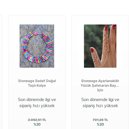
Stoneage Sedef Doğal
Stoneage Ayarlanabilir
Taşlı Kolye
Yüzük Şahmaran Bayan
İçin
Son dönemde ilgi ve
Son dönemde ilgi ve
sipariş hızı yüksek
sipariş hızı yüksek
2.062,51 TL
701,26 TL
%20
%20