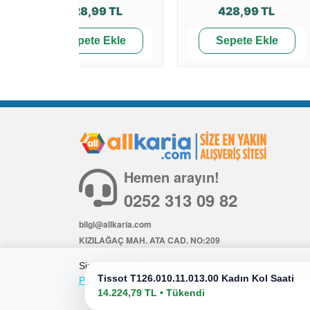
428,99 TL
428,99 TL
Sepete Ekle
Sepete Ekle
Hemen arayın!
0252 313 09 82
bilgi@allkaria.com
KIZILAĞAÇ MAH. ATA CAD. NO:209
İÇ KAPI NO: 6
Size daha iyi bir alışveriş deneyimi sunmak için çerezl
Tissot T126.010.11.013.00 Kadın Kol Saati
Politikamıza
göz atabilirsiniz.
14.224,79 TL • Tükendi