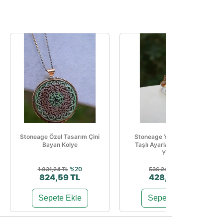
Stoneage Özel Tasarım Çini
Stoneage Yakut Ve Safir
Bayan Kolye
Taşlı Ayarlanabilir Kadın
Yüz...
%20
%20
1.031,24 TL
536,24 TL
824,59 TL
428,99 TL
Sepete Ekle
Sepete Ekle