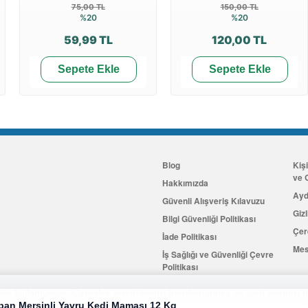
75,00 TL
150,00 TL
%20
%20
59,99 TL
120,00 TL
Sepete Ekle
Sepete Ekle
Blog
Kiş
ve G
Hakkımızda
Ayd
Güvenli Alışveriş Kılavuzu
Gizl
Bilgi Güvenliği Politikası
Çer
İade Politikası
Mes
İş Sağlığı ve Güvenliği Çevre
Politikası
İletişim
er kullanıyoruz. Çerezler, tercihlerinizi hatırlamamıza ve web sitemizi g
aban Mersinli Yavru Kedi Maması 12 Kg