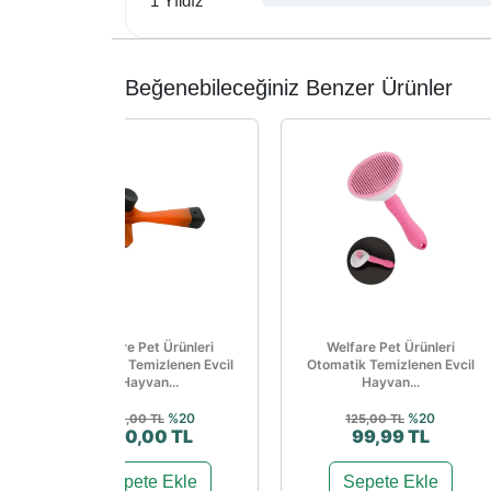
1 Yıldız
Beğenebileceğiniz Benzer Ürünler
Welfare Pet Ürünleri
Welfare Pet Ürünleri
Otomatik Temizlenen Evcil
Otomatik Temizlenen Evcil
Hayvan...
Hayvan...
%20
%20
150,00 TL
125,00 TL
120,00 TL
99,99 TL
Sepete Ekle
Sepete Ekle