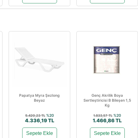
Papatya Myra Şezlong
Genç Akrilik Boya
Beyaz
Sertleştiricisi B Bileşen 1,5
Kg
%20
%20
5.420,23 TL
1.833,57 TL
4.336,19 TL
1.466,86 TL
Sepete Ekle
Sepete Ekle