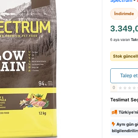
Spectrum
-
İndirimde
3.349,
6 aya varan
Taks
Stok güncell
Talep et
0
Teslimat Se
Türkiye'n
Aynı gün g
bilgilendirilir