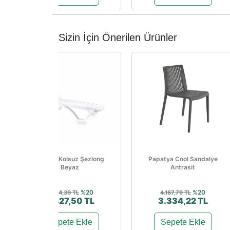
Sizin İçin Önerilen Ürünler
Sunset Kolsuz Şezlong
Papatya Cool Sandalye
Beyaz
Antrasit
%20
%20
5.534,39 TL
4.167,79 TL
4.427,50 TL
3.334,22 TL
Sepete Ekle
Sepete Ekle