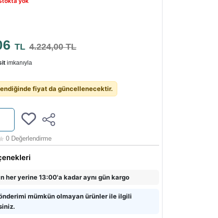
Stokta yok
06
TL
4.224,00 TL
it
imkanıyla
endiğinde fiyat da güncellenecektir.
0 Değerlendirme
çenekleri
in her yerine 13:00'a kadar aynı gün kargo
önderimi mümkün olmayan ürünler ile ilgili
siniz.