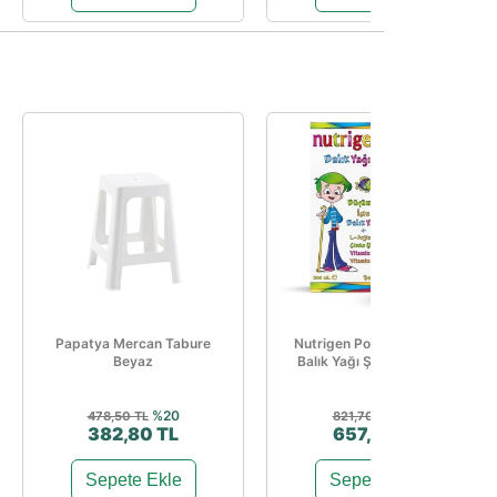
Papatya Mercan Tabure
Nutrigen Portakal Aromalı
Beyaz
Balık Yağı Şurubu 200 Ml
%20
%20
478,50 TL
821,70 TL
382,80 TL
657,36 TL
Sepete Ekle
Sepete Ekle