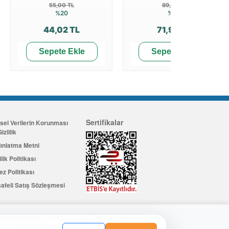
55,00 TL
89,99 TL
%20
%20
44,02 TL
71,99 TL
Sepete Ekle
Sepete Ekle
Sertifikalar
isel Verilerin Korunması
izlilik
ınlatma Metni
ilik Politikası
ez Politikası
afeli Satış Sözleşmesi
eliştirmemize yardımcı olur. Detaylı bilgi için
Çerez
Üye Ol