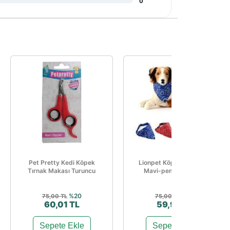
0
Pet Pretty Kedi Köpek
Lionpet Köpek Boyunluk
Tırnak Makası Turuncu
Mavi-pembe-kırmızı
%20
%20
75,00 TL
75,00 TL
60,01 TL
59,99 TL
Sepete Ekle
Sepete Ekle