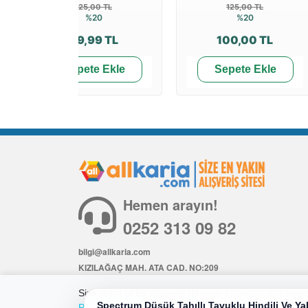
125,00 TL
125,00 TL
%20
%20
99,99 TL
100,00 TL
Sepete Ekle
Sepete Ekle
Hemen arayın!
0252 313 09 82
bilgi@allkaria.com
KIZILAĞAÇ MAH. ATA CAD. NO:209
İÇ KAPI NO: 6
Size daha iyi bir alışveriş deneyimi sunmak için çerezl
Spectrum Düşük Tahıllı Tavuklu Hindili Ve Y
Politikamıza
göz atabilirsiniz.