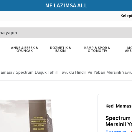
NE LAZIMSA ALL
Kelep
ANNE & BEBEK &
KOZMETİK &
KAMP & SPOR &
MO
OYUNCAK
BAKIM
OTOMOTİV
AKS
Maması
/
Spectrum Düşük Tahıllı Tavuklu Hindili Ve Yaban Mersinli Yav
Kedi Mamas
Spectrum D
Mersinli Y