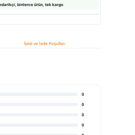
edarikçi, binlerce ürün, tek kargo
İptal ve İade Koşulları
0
0
0
0