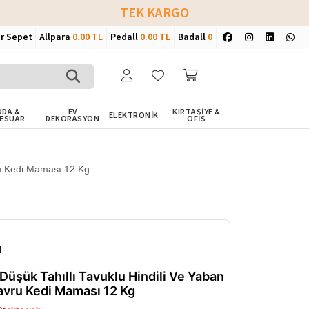
TEK KARGO
ir Sepet
Allpara
0.00 TL
Pedall
0.00 TL
Badall
0
DA &
EV
KIRTASİYE &
ELEKTRONİK
ESUAR
DEKORASYON
OFİS
ru Kedi Maması 12 Kg
ı
üşük Tahıllı Tavuklu Hindili Ve Yaban
avru Kedi Maması 12 Kg