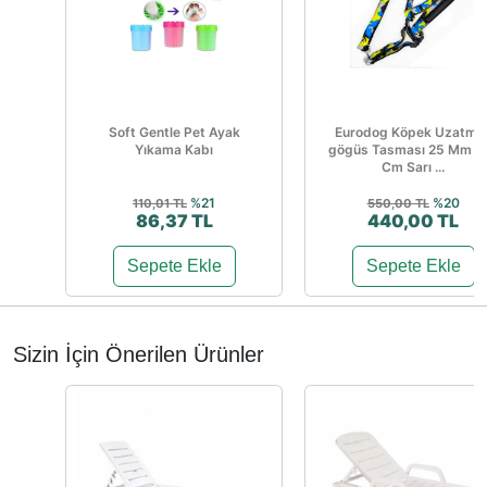
Soft Gentle Pet Ayak
Eurodog Köpek Uzatma
Yıkama Kabı
gögüs Tasması 25 Mm 1
Cm Sarı ...
%21
%20
110,01 TL
550,00 TL
86,37 TL
440,00 TL
Sepete Ekle
Sepete Ekle
Sizin İçin Önerilen Ürünler