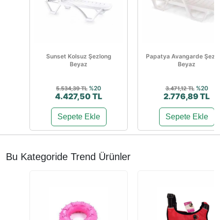
Sunset Kolsuz Şezlong
Papatya Avangarde Şezl
Beyaz
Beyaz
%20
%20
5.534,39 TL
3.471,12 TL
4.427,50 TL
2.776,89 TL
Sepete Ekle
Sepete Ekle
Bu Kategoride Trend Ürünler