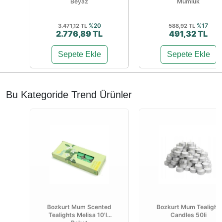
Beyaz
Mumluk
%20
%17
3.471,12 TL
588,92 TL
2.776,89 TL
491,32 TL
Sepete Ekle
Sepete Ekle
Bu Kategoride Trend Ürünler
Bozkurt Mum Scented
Bozkurt Mum Tealight
Tealights Melisa 10'lu
Candles 50li