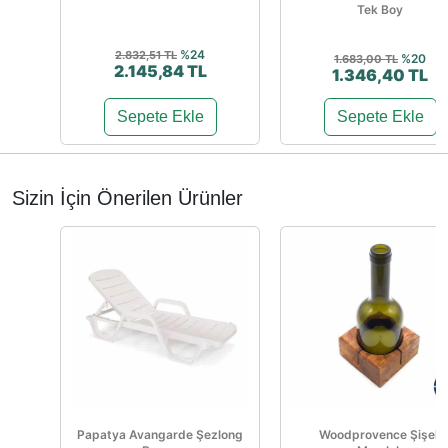
Tek Boy
%24
2.832,51 TL
%20
1.683,00 TL
2.145,84 TL
1.346,40 TL
Sepete Ekle
Sepete Ekle
Sizin İçin Önerilen Ürünler
Papatya Avangarde Şezlong
Woodprovence Şişeli