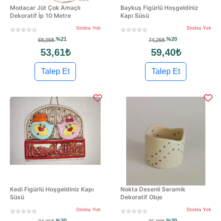
Modacar Jüt Çok Amaçlı
Baykuş Figürlü Hoşgeldiniz
Dekoratif İp 10 Metre
Kapı Süsü
Stokta Yok
Stokta Yok
%21
%20
68,05₺
74,25₺
53,61₺
59,40₺
Talep Et
Talep Et
Kedi Figürlü Hoşgeldiniz Kapı
Nokta Desenli Seramik
Süsü
Dekoratif Obje
Stokta Yok
Stokta Yok
%20
%20