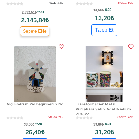
Stokta Yok
16 adet stokta
%20
16,50₺
%24
2.832,51₺
13,20₺
2.145,84₺
Talep Et
Sepete Ekle
Alçı Bodrum Yel Değirmeni 2 No
Transformacion Metal
Kumabara Seti 2 Adet Medium
719827
Stokta Yok
Stokta Yok
%20
%21
33,00₺
39,60₺
26,40₺
31,20₺