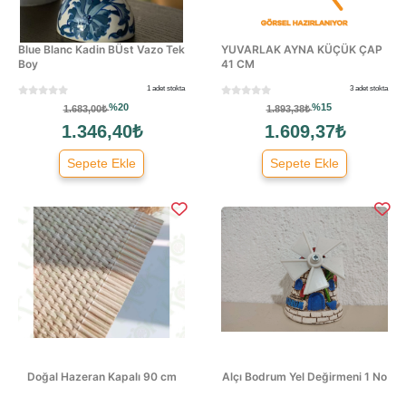
Blue Blanc Kadin BÜst Vazo Tek
YUVARLAK AYNA KÜÇÜK ÇAP
Boy
41 CM
1 adet stokta
3 adet stokta
%20
%15
1.683,00₺
1.893,38₺
1.346,40₺
1.609,37₺
Sepete Ekle
Sepete Ekle
Doğal Hazeran Kapalı 90 cm
Alçı Bodrum Yel Değirmeni 1 No