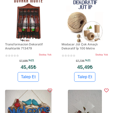
Transformacion Dekoratif
Modacar Jüt Çok Amaçlı
Anahtarlık 713479
Dekoratif İp 100 Metre
Stokta Yok
Stokta Yok
%21
%21
57,68₺
57,73₺
45,45₺
45,49₺
Talep Et
Talep Et