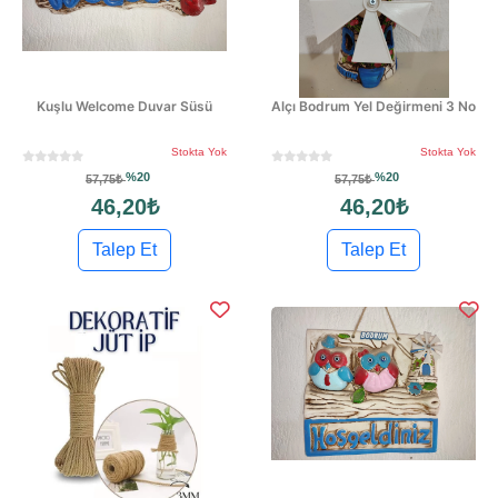
Kuşlu Welcome Duvar Süsü
Alçı Bodrum Yel Değirmeni 3 No
Stokta Yok
Stokta Yok
%20
%20
57,75₺
57,75₺
46,20₺
46,20₺
Talep Et
Talep Et