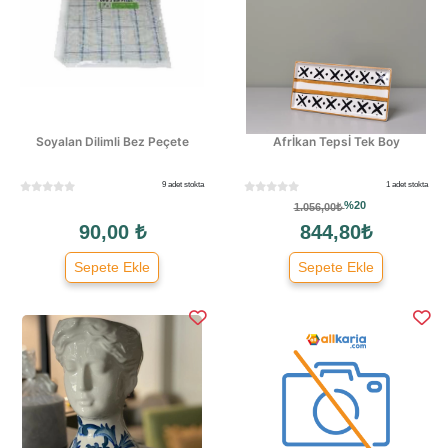
Soyalan Dilimli Bez Peçete
Afrİkan Tepsİ Tek Boy
9 adet stokta
1 adet stokta
%20
1.056,00₺
90,00 ₺
844,80₺
Sepete Ekle
Sepete Ekle