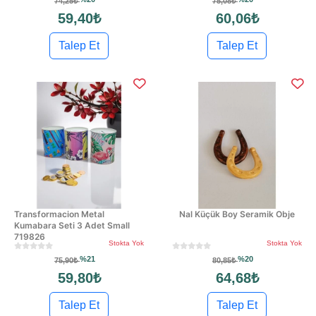
74,25₺
75,08₺
59,40₺
60,06₺
Talep Et
Talep Et
Transformacion Metal
Nal Küçük Boy Seramik Obje
Kumabara Seti 3 Adet Small
719826
Stokta Yok
Stokta Yok
%21
%20
75,90₺
80,85₺
59,80₺
64,68₺
Talep Et
Talep Et