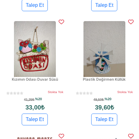
Talep Et
Talep Et
Kızımın Odası Duvar Süsü
Plastik Değirmen Küllük
Stokta Yok
Stokta Yok
%20
%20
41,25₺
49,50₺
33,00₺
39,60₺
Talep Et
Talep Et