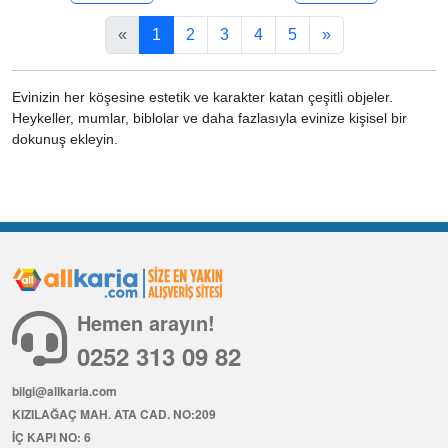
«
1
2
3
4
5
»
Evinizin her köşesine estetik ve karakter katan çeşitli objeler.
Heykeller, mumlar, biblolar ve daha fazlasıyla evinize kişisel bir
dokunuş ekleyin.
Hemen arayın!
0252 313 09 82
bilgi@allkaria.com
KIZILAĞAÇ MAH. ATA CAD. NO:209
İÇ KAPI NO: 6