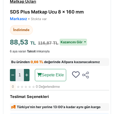
Matkap Uçları
SDS Plus Matkap Ucu 8 × 160 mm
Markasız
-
Stokta var
İndirimde
88,53
Kazancını Gör
TL
116,87 TL
6 aya varan
Taksit
imkanıyla
Bu üründen
0,66 TL
değerinde Allpara kazanacaksınız
Sepete Ekle
0
0 Değerlendirme
Teslimat Seçenekleri
Türkiye'nin her yerine 13:00'a kadar aynı gün kargo