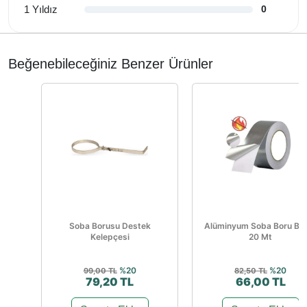
1 Yıldız
0
Beğenebileceğiniz Benzer Ürünler
Soba Borusu Destek
Alüminyum Soba Boru Ba
Kelepçesi
20 Mt
%20
%20
99,00 TL
82,50 TL
79,20 TL
66,00 TL