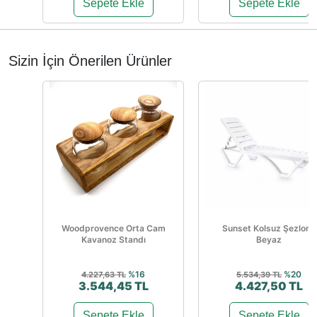
Sepete Ekle
Sepete Ekle
Sizin İçin Önerilen Ürünler
Woodprovence Orta Cam
Sunset Kolsuz Şezlong
Kavanoz Standı
Beyaz
%16
%20
4.227,63 TL
5.534,39 TL
3.544,45 TL
4.427,50 TL
Sepete Ekle
Sepete Ekle