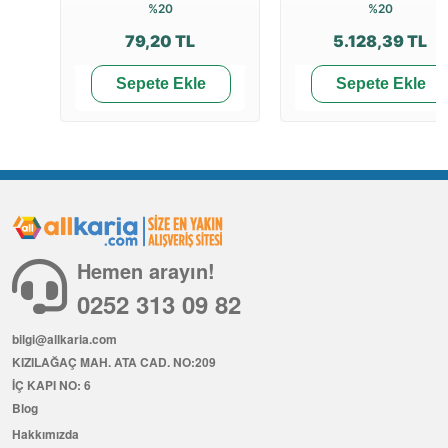
%20
%20
79,20 TL
5.128,39 TL
Sepete Ekle
Sepete Ekle
Hemen arayın!
0252 313 09 82
bilgi@allkaria.com
KIZILAĞAÇ MAH. ATA CAD. NO:209
İÇ KAPI NO: 6
Blog
Hakkımızda