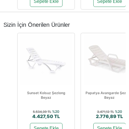
Sepete Ekle
Sepete Ekle
Sizin İçin Önerilen Ürünler
Sunset Kolsuz Şezlong
Papatya Avangarde Şezl
Beyaz
Beyaz
%20
%20
5.534,39 TL
3.471,12 TL
4.427,50 TL
2.776,89 TL
Sepete Ekle
Sepete Ekle