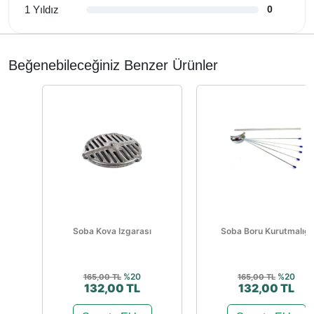
1 Yıldız
0
Beğenebileceğiniz Benzer Ürünler
Soba Kova Izgarası
Soba Boru Kurutmalığı
%20
%20
165,00 TL
165,00 TL
132,00 TL
132,00 TL