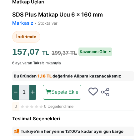
Matkap Uçları
SDS Plus Matkap Ucu 6 × 160 mm
Markasız
-
Stokta var
İndirimde
157,07
Kazancını Gör
TL
199,37 TL
6 aya varan
Taksit
imkanıyla
Bu üründen
1,18 TL
değerinde Allpara kazanacaksınız
Sepete Ekle
0
0 Değerlendirme
Teslimat Seçenekleri
Türkiye'nin her yerine 13:00'a kadar aynı gün kargo