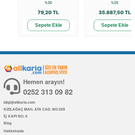
%20
%25
79,20 TL
35.887,50 TL
Sepete Ekle
Sepete Ekle
Hemen arayın!
0252 313 09 82
bilgi@allkaria.com
KIZILAĞAÇ MAH. ATA CAD. NO:209
İÇ KAPI NO: 6
Blog
Hakkımızda