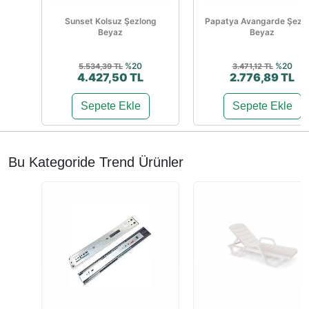
Sunset Kolsuz Şezlong
Papatya Avangarde Şezl
Beyaz
Beyaz
%20
%20
5.534,39 TL
3.471,12 TL
4.427,50 TL
2.776,89 TL
Sepete Ekle
Sepete Ekle
Bu Kategoride Trend Ürünler