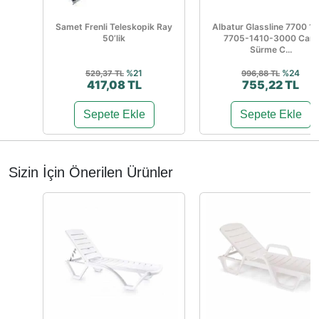
Samet Frenli Teleskopik Ray
Albatur Glassline 7700 1
50’lik
7705-1410-3000 Cam
Sürme C...
%21
%24
529,37 TL
996,88 TL
417,08 TL
755,22 TL
Sepete Ekle
Sepete Ekle
Sizin İçin Önerilen Ürünler