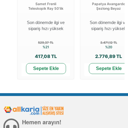
Samet Frenli
Papatya Avangarde
Teleskopik Ray 50’lik
Şezlong Beyaz
Son dönemde ilgi ve
Son dönemde ilgi ve
sipariş hızı yüksek
sipariş hızı yüksek
529,37 TL
3.471,12 TL
%21
%20
417,08 TL
2.776,89 TL
Sepete Ekle
Sepete Ekle
Hemen arayın!