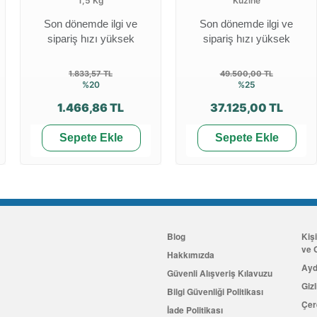
1,5 Kg
Kuzine
Son dönemde ilgi ve
Son dönemde ilgi ve
sipariş hızı yüksek
sipariş hızı yüksek
1.833,57 TL
49.500,00 TL
%20
%25
1.466,86 TL
37.125,00 TL
Sepete Ekle
Sepete Ekle
Blog
Kiş
ve G
Hakkımızda
Ayd
Güvenli Alışveriş Kılavuzu
Gizl
Bilgi Güvenliği Politikası
Çer
İade Politikası