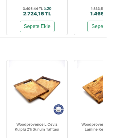
%20
%20
3.405,44 TL
1.833,57 TL
2.724,16 TL
1.466,86 TL
Sepete Ekle
Sepete Ekle
Woodprovence L Ceviz
Woodprovence Uzun Saplı
Kulplu 2'li Sunum Tahtası
Lamine Kesme Tahtası