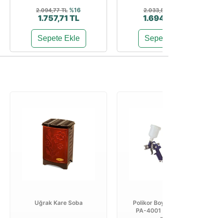
%16
%17
2.094,77 TL
2.033,84 TL
1.757,71 TL
1.694,86 TL
Sepete Ekle
Sepete Ekle
Uğrak Kare Soba
Polikor Boya Tabancası
PA-4001 S Alttan 1,7