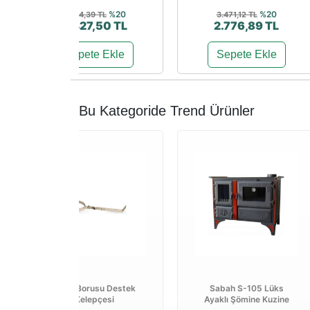
%20
%20
5.534,39 TL
3.471,12 TL
4.427,50 TL
2.776,89 TL
Sepete Ekle
Sepete Ekle
Bu Kategoride Trend Ürünler
Soba Borusu Destek
Sabah S-105 Lüks
Kelepçesi
Ayaklı Şömine Kuzine