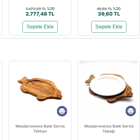
%20
%20
3.472,09 TL
49,50 TL
2.777,48 TL
39,60 TL
Sepete Ekle
Sepete Ekle
Woodprovence Balık Servis
Woodprovence Balık Servis
Tahtası
Tabağı