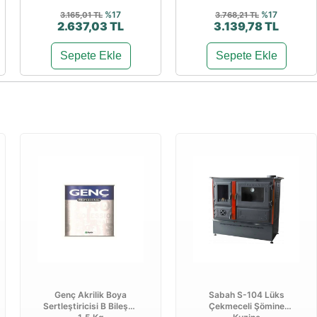
%17
%17
3.165,01 TL
3.768,21 TL
2.637,03 TL
3.139,78 TL
Sepete Ekle
Sepete Ekle
Genç Akrilik Boya
Sabah S-104 Lüks
Sertleştiricisi B Bileşen
Çekmeceli Şömine