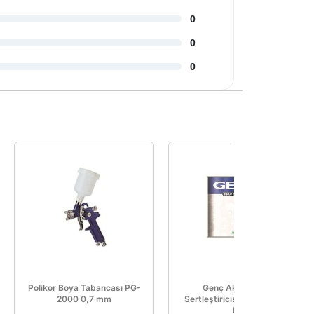
0
0
0
Polikor Boya Tabancası PG-
Genç Akrilik Boya
2000 0,7 mm
Sertleştiricisi B Bileşen 1,5
Kg