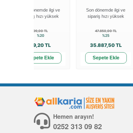
Son dönemde ilgi ve
Son dönemde ilgi ve
sipariş hızı yüksek
sipariş hızı yüksek
99,00 TL
47.850,00 TL
%20
%25
79,20 TL
35.887,50 TL
Sepete Ekle
Sepete Ekle
Hemen arayın!
0252 313 09 82