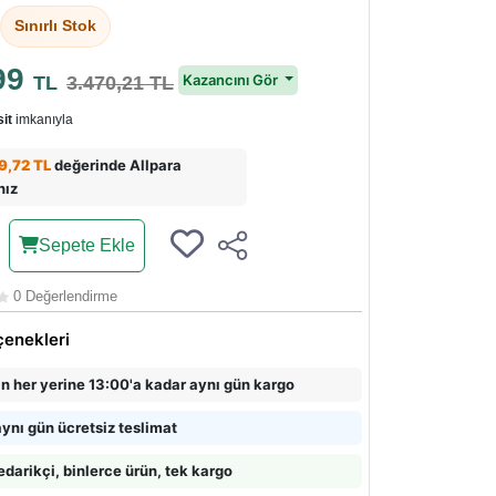
Sınırlı Stok
99
Kazancını Gör
TL
3.470,21 TL
it
imkanıyla
9,72 TL
değerinde Allpara
nız
Sepete Ekle
0 Değerlendirme
çenekleri
in her yerine 13:00'a kadar aynı gün kargo
ynı gün ücretsiz teslimat
edarikçi, binlerce ürün, tek kargo