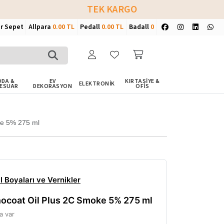
TEK KARGO
ir Sepet
Allpara
0.00 TL
Pedall
0.00 TL
Badall
0
DA &
EV
KIRTASİYE &
ELEKTRONİK
ESUAR
DEKORASYON
OFİS
ke 5% 275 ml
 Boyaları ve Vernikler
ocoat Oil Plus 2C Smoke 5% 275 ml
a var