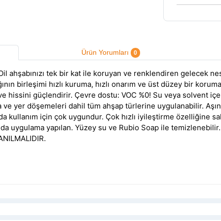
Ürün Yorumları
0
 ahşabınızı tek bir kat ile koruyan ve renklendiren gelecek nes
yağının birleşimi hızlı kuruma, hızlı onarım ve üst düzey bir korum
hissini güçlendirir. Çevre dostu: VOC %0! Su veya solvent içerme
a ve yer döşemeleri dahil tüm ahşap türlerine uygulanabilir. Aşın
a kullanım için çok uygundur. Çok hızlı iyileştirme özelliğine s
unda uygulama yapılan. Yüzey su ve Rubio Soap ile temizleneb
ANILMALIDIR.