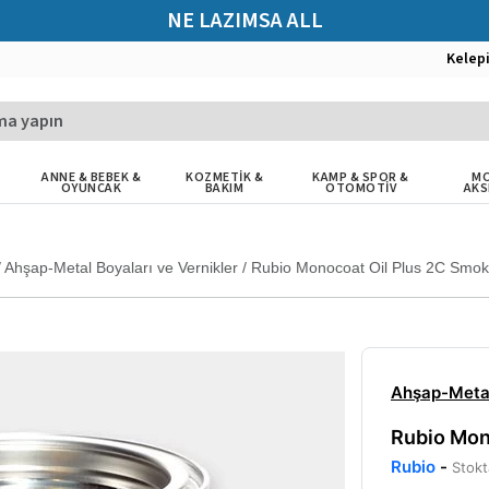
NE LAZIMSA ALL
Kelep
ANNE & BEBEK &
KOZMETİK &
KAMP & SPOR &
MO
OYUNCAK
BAKIM
OTOMOTİV
AKS
/
Ahşap-Metal Boyaları ve Vernikler
/
Rubio Monocoat Oil Plus 2C Smo
Ahşap-Metal
Rubio Mon
Rubio
-
Stokt