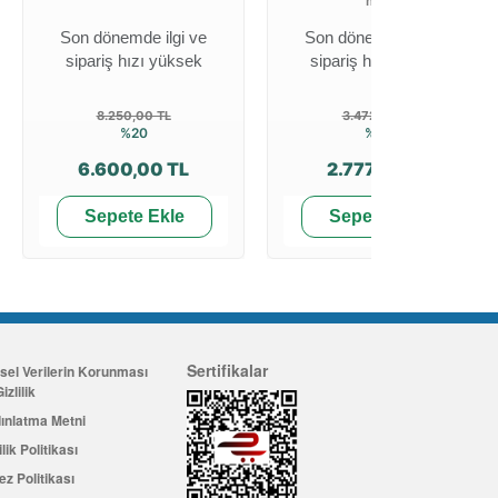
mm
Son dönemde ilgi ve
Son dönemde ilgi ve
sipariş hızı yüksek
sipariş hızı yüksek
8.250,00 TL
3.472,09 TL
%20
%20
6.600,00 TL
2.777,48 TL
Sepete Ekle
Sepete Ekle
Sertifikalar
isel Verilerin Korunması
izlilik
ınlatma Metni
ilik Politikası
ez Politikası