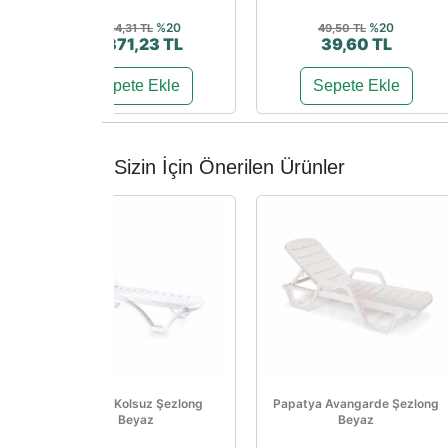
%20
%20
5.464,31 TL
49,50 TL
4.371,23 TL
39,60 TL
Sepete Ekle
Sepete Ekle
Sizin İçin Önerilen Ürünler
Sunset Kolsuz Şezlong
Papatya Avangarde Şezlong
Beyaz
Beyaz