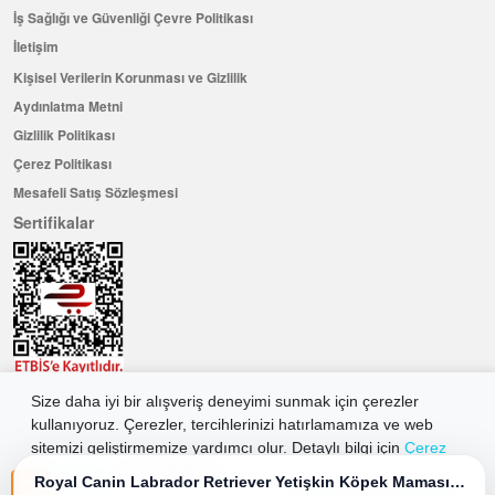
İş Sağlığı ve Güvenliği Çevre Politikası
İletişim
Kişisel Verilerin Korunması ve Gizlilik
Aydınlatma Metni
Gizlilik Politikası
Çerez Politikası
Mesafeli Satış Sözleşmesi
Sertifikalar
Size daha iyi bir alışveriş deneyimi sunmak için çerezler
Hemen Üye Olun ...ve 100 ₺ değerinde indirim kuponu kazanın
kullanıyoruz. Çerezler, tercihlerinizi hatırlamamıza ve web
Üye Ol
sitemizi geliştirmemize yardımcı olur. Detaylı bilgi için
Çerez
Politikamıza
göz atabilirsiniz.
Royal Canin Labrador Retriever Yetişkin Köpek Maması 12 Kg