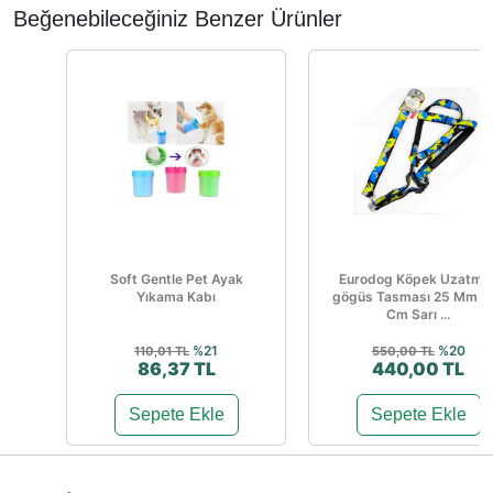
Beğenebileceğiniz Benzer Ürünler
Soft Gentle Pet Ayak
Eurodog Köpek Uzatma
Yıkama Kabı
gögüs Tasması 25 Mm 1
Cm Sarı ...
%21
%20
110,01 TL
550,00 TL
86,37 TL
440,00 TL
Sepete Ekle
Sepete Ekle