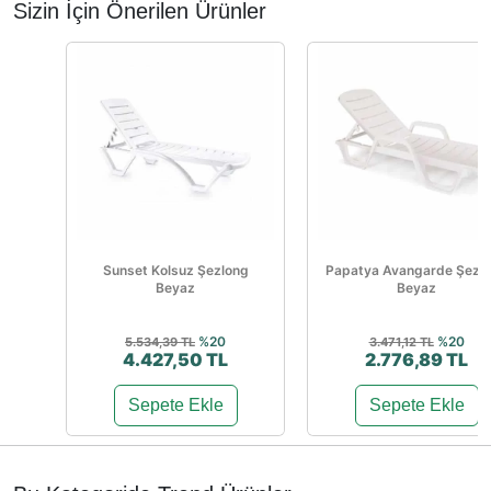
Sizin İçin Önerilen Ürünler
Sunset Kolsuz Şezlong
Papatya Avangarde Şezl
Beyaz
Beyaz
%20
%20
5.534,39 TL
3.471,12 TL
4.427,50 TL
2.776,89 TL
Sepete Ekle
Sepete Ekle