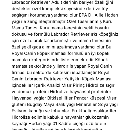
Labrador Retriever Adult derinin bariyer özelliğini
destekler özel kompleksi sayesinde deri ve tüy
sağlığını korumaya yardımcı olur EPA DHA ile Hodan
yağı ile zenginleştirilmiştir Özel Tasarlanmış Kuru
Mama Tanesi Kuru mama tanesinin şekli boyutu
dokusu ve formülü Labrador Retriever ırkı köpeğiniz
için özel olarak tasarlanmıştır ve mama tanesinin
özel şekli gıda alımını azaltmaya yardımcı olur Bu
Royal Canin köpek maması formulü en iyi köpek
mamaları kategorisinde listelenmektedir Köpek
maması sektöründe yıllardır iş yapan Royal Canin
firması bu sektörde kalitesini ispatlamıştır Royal
Canin Labrador Retriever Yetişkin Köpek Maması
İçindekiler İçerik Analizi Mısır Pirinç Hidrolize sığır
ve domuz proteini Hidrolize hayvansal proteinler
Hayvansal yağlar Bitkisel lifler Pancar küspesi Mısır
gluteni Buğday Maya Balık yağı Mineraller Soya yağı
Fsilyum kabuğu ve tohumları Fruktooligosakkaritler
Hidrolize edilmiş kabuklu hayvanlar glukozamin
kaynağı Hodan yağı 01 Kadife çiçeği özü lutein
kaynağı Hidrolize edilmiş kıkırdak kondroitin