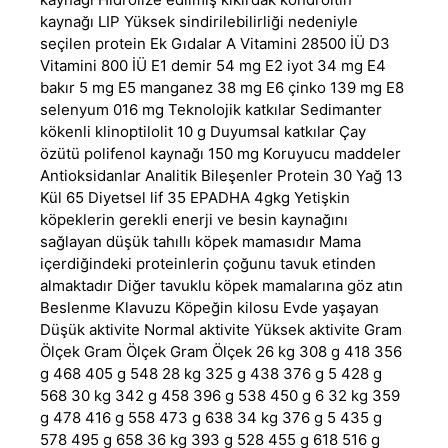
kaynağı LIP Yüksek sindirilebilirliği nedeniyle
seçilen protein Ek Gıdalar A Vitamini 28500 İÜ D3
Vitamini 800 İÜ E1 demir 54 mg E2 iyot 34 mg E4
bakır 5 mg E5 manganez 38 mg E6 çinko 139 mg E8
selenyum 016 mg Teknolojik katkılar Sedimanter
kökenli klinoptilolit 10 g Duyumsal katkılar Çay
özütü polifenol kaynağı 150 mg Koruyucu maddeler
Antioksidanlar Analitik Bileşenler Protein 30 Yağ 13
Kül 65 Diyetsel lif 35 EPADHA 4gkg Yetişkin
köpeklerin gerekli enerji ve besin kaynağını
sağlayan düşük tahıllı köpek mamasıdır Mama
içerdiğindeki proteinlerin çoğunu tavuk etinden
almaktadır Diğer tavuklu köpek mamalarına göz atın
Beslenme Klavuzu Köpeğin kilosu Evde yaşayan
Düşük aktivite Normal aktivite Yüksek aktivite Gram
Ölçek Gram Ölçek Gram Ölçek 26 kg 308 g 418 356
g 468 405 g 548 28 kg 325 g 438 376 g 5 428 g
568 30 kg 342 g 458 396 g 538 450 g 6 32 kg 359
g 478 416 g 558 473 g 638 34 kg 376 g 5 435 g
578 495 g 658 36 kg 393 g 528 455 g 618 516 g