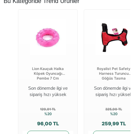
Bu Kategoride Trend Ürünler
Lion Kauçuk Halka
Royalist Pet Safety
Köpek Oyuncağı
Harness Turuncu
Pembe 7 Cm
Göğüs Tasma
Son dönemde ilgi ve
Son dönemde ilgi ve
sipariş hızı yüksek
sipariş hızı yüksek
120,01 TL
325,00 TL
%20
%20
96,00 TL
259,99 TL