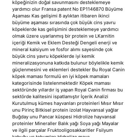
köpeğinizin doğal savunmasını desteklemeye
yardımcı olur Fransa patent No EP1146870 Büyüme
Aşaması Kas gelişimi 8 aylıktan itibaren ikinci
büyüme aşaması sırasında çok büyük cins yavru
köpeklerde kas gelişimini desteklemeye yardımcı
olmak üzere uyarlanmış bir protein ve LKarnitin
içeriği Kemik ve Eklem Desteği Dengeli enerji ve
mineral kalsiyum ve fosfor alımı sayesinde çok
büyük cins yavru köpeklerde iyi kemik
mineralizasyonuna katkıda bulunur böylelikle kemik
güçlenmesini ve eklemleri destekler Bu Royal Canin
köpek maması formulü en iyi köpek mamaları
kategorisinde listelenmektedir Köpek maması
sektöründe yıllardır iş yapan Royal Canin firması bu
sektörde kalitesini ispatlamıştır İçerik Analizi
Kurutulmuş kümes hayvanları proteinleri Mısır Mısır
unu Pirinç Bitkisel protein izolat Hayvansal yağlar
Buğday unu Pancar küspesi Hidrolize hayvansal
proteinler Mineraller Balık yağı Soya yağı Mayalar
ve ilgili parçalar Fruktooligosakkaritler Fsilyum
kabuğu ve tohumları Hidrolize maya