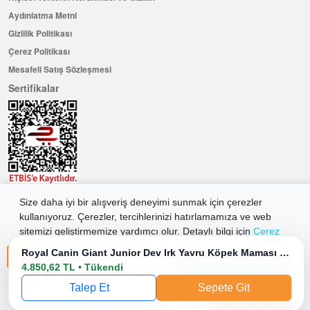
Aydınlatma Metni
Gizlilik Politikası
Çerez Politikası
Mesafeli Satış Sözleşmesi
Sertifikalar
Size daha iyi bir alışveriş deneyimi sunmak için çerezler
Hemen Üye Olun ...ve 100 ₺ değerinde indirim kuponu kazanın
kullanıyoruz. Çerezler, tercihlerinizi hatırlamamıza ve web
Üye Ol
sitemizi geliştirmemize yardımcı olur. Detaylı bilgi için
Çerez
Politikamıza
göz atabilirsiniz.
Royal Canin Giant Junior Dev Irk Yavru Köpek Maması 15 Kg
4.850,62 TL • Tükendi
2026 Allkaria Elektronik Tic. A.Ş. Her Hakkı Saklıdır.
Tüm Çerezleri Kabul Et
Talep Et
Sepete Git
Çerezleri Reddet