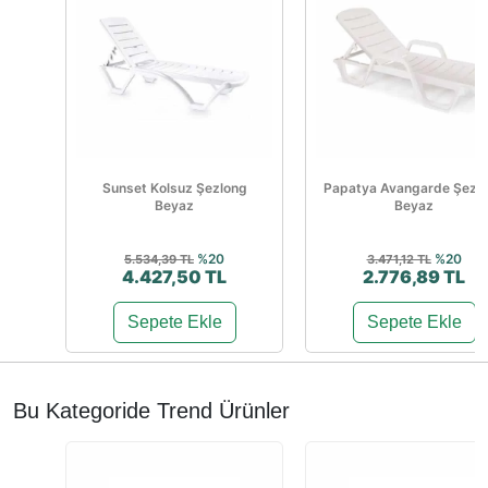
Sunset Kolsuz Şezlong
Papatya Avangarde Şezl
Beyaz
Beyaz
%20
%20
5.534,39 TL
3.471,12 TL
4.427,50 TL
2.776,89 TL
Sepete Ekle
Sepete Ekle
Bu Kategoride Trend Ürünler