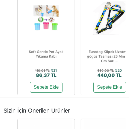
Soft Gentle Pet Ayak
Eurodog Köpek Uzatma
Yıkama Kabı
gögüs Tasması 25 Mm 1
Cm Sarı ...
%21
%20
110,01 TL
550,00 TL
86,37 TL
440,00 TL
Sepete Ekle
Sepete Ekle
Sizin İçin Önerilen Ürünler