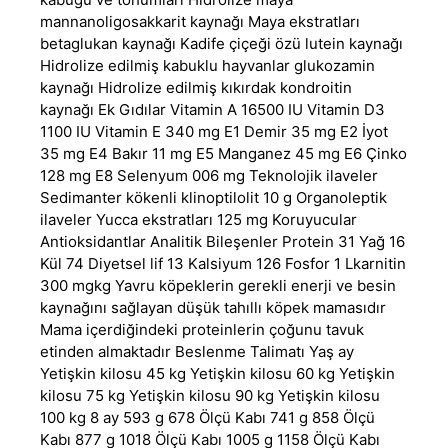
mannanoligosakkarit kaynağı Maya ekstratları
betaglukan kaynağı Kadife çiçeği özü lutein kaynağı
Hidrolize edilmiş kabuklu hayvanlar glukozamin
kaynağı Hidrolize edilmiş kıkırdak kondroitin
kaynağı Ek Gıdılar Vitamin A 16500 IU Vitamin D3
1100 IU Vitamin E 340 mg E1 Demir 35 mg E2 İyot
35 mg E4 Bakır 11 mg E5 Manganez 45 mg E6 Çinko
128 mg E8 Selenyum 006 mg Teknolojik ilaveler
Sedimanter kökenli klinoptilolit 10 g Organoleptik
ilaveler Yucca ekstratları 125 mg Koruyucular
Antioksidantlar Analitik Bileşenler Protein 31 Yağ 16
Kül 74 Diyetsel lif 13 Kalsiyum 126 Fosfor 1 Lkarnitin
300 mgkg Yavru köpeklerin gerekli enerji ve besin
kaynağını sağlayan düşük tahıllı köpek mamasıdır
Mama içerdiğindeki proteinlerin çoğunu tavuk
etinden almaktadır Beslenme Talimatı Yaş ay
Yetişkin kilosu 45 kg Yetişkin kilosu 60 kg Yetişkin
kilosu 75 kg Yetişkin kilosu 90 kg Yetişkin kilosu
100 kg 8 ay 593 g 678 Ölçü Kabı 741 g 858 Ölçü
Kabı 877 g 1018 Ölçü Kabı 1005 g 1158 Ölçü Kabı